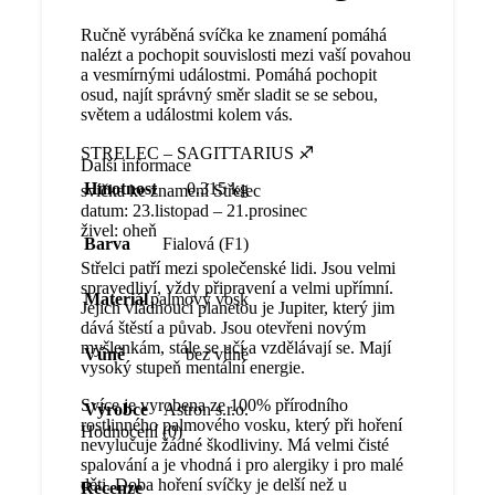
Ručně vyráběná svíčka ke znamení pomáhá
nalézt a pochopit souvislosti mezi vaší povahou
a vesmírnými událostmi. Pomáhá pochopit
osud, najít správný směr sladit se se sebou,
světem a událostmi kolem vás.
STRELEC – SAGITTARIUS ♐
Další informace
Hmotnost
0.315 kg
svíčka ke znamení Střelec
datum: 23.listopad – 21.prosinec
živel: oheň
Barva
Fialová (F1)
Střelci patří mezi společenské lidi. Jsou velmi
spravedliví, vždy připravení a velmi upřímní.
Materiál
palmový vosk
Jejich vládnoucí planetou je Jupiter, který jim
dává štěstí a půvab. Jsou otevřeni novým
myšlenkám, stále se učí a vzdělávají se. Mají
Vůně
bez vůně
vysoký stupeň mentální energie.
Svíce je vyrobena ze 100% přírodního
Výrobce
Astron s.r.o.
rostlinného palmového vosku, který při hoření
Hodnocení (0)
nevylučuje žádné škodliviny. Má velmi čisté
spalování a je vhodná i pro alergiky i pro malé
děti. Doba hoření svíčky je delší než u
Recenze