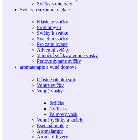
Svíčky s minerály
Svíčky a sezónní kolekce
Klasické svíčky
Proti hmyzu
Svíčky k svátku
Svatební svíčky
Pro zamilované
Adventní svíčky
Vánoční svíčky a vonné vosky
Perlové sypané svíčky
aromaterapie a vůně domova
Očistné rituální soli
Vonné svíčky
Vonné vosky
Srdíčka
čtyřlístky
Palmový vosk
Vonné tyčinky a kužely
Esenciální oleje
Aromalampy
Aroma difuzéry