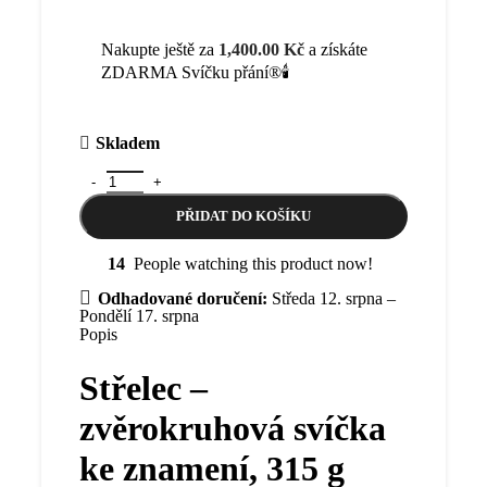
Nakupte ještě za
1,400.00
Kč
a získáte
ZDARMA Svíčku přání®🕯️
Skladem
Střelec - zvěrokruhová svíčka ke znamení, 315 g množství
PŘIDAT DO KOŠÍKU
14
People watching this product now!
Odhadované doručení:
Středa 12. srpna –
Pondělí 17. srpna
Popis
Střelec –
zvěrokruhová svíčka
ke znamení, 315 g