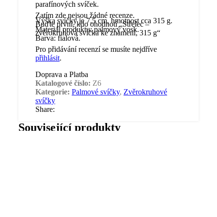
parafínových svíček.
Zatím zde nejsou žádné recenze.
Výška svíčky je 7,5 cm, hmotnost cca 315 g.
Buďte první, kdo ohodnotí „Střelec –
Materiál produktu: palmový vosk.
zvěrokruhová svíčka ke znamení, 315 g“
Barva: fialová.
Pro přidávání recenzí se musíte nejdříve
přihlásit
.
Doprava a Platba
Katalogové číslo:
Z6
Kategorie:
Palmové svíčky
,
Zvěrokruhové
svíčky
Share:
Související produkty
Svíčka přání Astron –
Blíženci –
válec 11 cm, Diamond
zvěrokruhová svíčka
Lady – EXKLUZIVNÍ
ke znamení, 315 g
VŮNĚ
145.00
Kč
s DPH