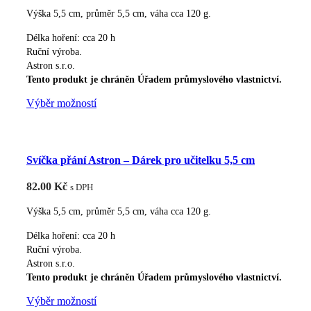
vybrat
Výška 5,5 cm, průměr 5,5 cm, váha cca 120 g.
na
Délka hoření: cca 20 h
stránce
Ruční výroba.
produktu
Astron s.r.o.
Tento produkt je chráněn Úřadem průmyslového vlastnictví.
Tento
Výběr možností
produkt
má
více
Svíčka přání Astron – Dárek pro učitelku 5,5 cm
variant.
Možnosti
82.00
Kč
s DPH
lze
vybrat
Výška 5,5 cm, průměr 5,5 cm, váha cca 120 g.
na
Délka hoření: cca 20 h
stránce
Ruční výroba.
produktu
Astron s.r.o.
Tento produkt je chráněn Úřadem průmyslového vlastnictví.
Tento
Výběr možností