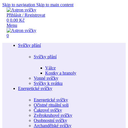
Skip to navigation
Skip to main content
Přihlásit / Registrovat
0
0.00
Kč
Menu
0
Svíčky přání
Svíčky přání
Válce
Kostky a hranoly
Vonné svíčky
Svíčky k svátku
Energetické svíčky
Energetické svíčky
Očistné rituální soli
Čakrové svíčky
Zvěrokruhové svíčky
Osobnostní svíčky
Archandělské svíčky