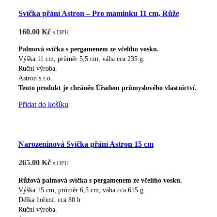
více
Svíčka přání Astron – Pro maminku 11 cm, Růže
variant.
Možnosti
160.00
Kč
s DPH
lze
vybrat
Palmová svíčka s pergamenem ze včelího vosku.
na
Výška 11 cm, průměr 5,5 cm, váha cca 235 g.
Ruční výroba.
stránce
Astron s.r.o.
produktu
Tento produkt je chráněn Úřadem průmyslového vlastnictví.
Přidat do košíku
Narozeninová Svíčka přání Astron 15 cm
265.00
Kč
s DPH
Růžová palmová svíčka s pergamenem ze včelího vosku.
Výška 15 cm, průměr 6,5 cm, váha cca 615 g.
Délka hoření: cca 80 h
Ruční výroba.