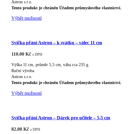
Astron s.r.o.
stránce
Tento produkt je chráněn Úřadem průmyslového vlastnictví.
produktu
Tento
Výběr možností
produkt
má
více
Svíčka přání Astron – k svátku – válec 11 cm
variant.
Možnosti
110.00
Kč
s DPH
lze
vybrat
Výška 11 cm, průměr 5,5 cm, váha cca 235 g.
na
Ruční výroba.
Astron s.r.o.
stránce
Tento produkt je chráněn Úřadem průmyslového vlastnictví.
produktu
Tento
Výběr možností
produkt
má
více
Svíčka přání Astron – Dárek pro učitele – 5,5 cm
variant.
Možnosti
82.00
Kč
s DPH
lze