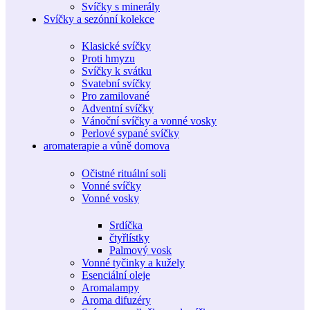
Svíčky s minerály
Svíčky a sezónní kolekce
Klasické svíčky
Proti hmyzu
Svíčky k svátku
Svatební svíčky
Pro zamilované
Adventní svíčky
Vánoční svíčky a vonné vosky
Perlové sypané svíčky
aromaterapie a vůně domova
Očistné rituální soli
Vonné svíčky
Vonné vosky
Srdíčka
čtyřlístky
Palmový vosk
Vonné tyčinky a kužely
Esenciální oleje
Aromalampy
Aroma difuzéry