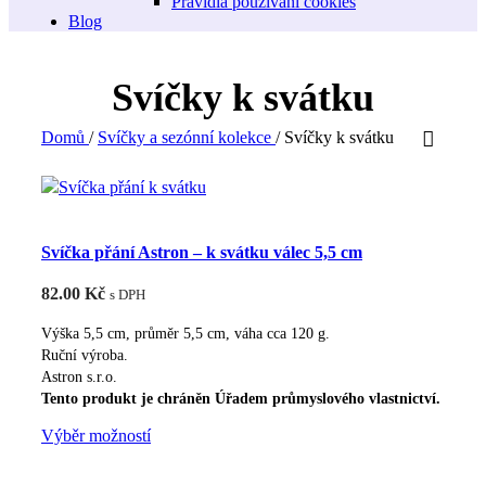
Pravidla používání cookies
Blog
Svíčky k svátku
Domů
/
Svíčky a sezónní kolekce
/
Svíčky k svátku
Svíčka přání Astron – k svátku válec 5,5 cm
82.00
Kč
s DPH
Výška 5,5 cm, průměr 5,5 cm, váha cca 120 g.
Ruční výroba.
Astron s.r.o.
Tento produkt je chráněn Úřadem průmyslového vlastnictví.
Tento
Výběr možností
produkt
má