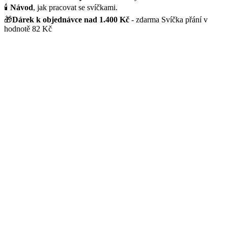
🕯️
Návod
, jak pracovat se svíčkami.
🎁
Dárek k objednávce nad 1.400 Kč
- zdarma Svíčka přání v
hodnotě 82 Kč
Svíčky přání
Svíčky přání
Válce
Kostky a hranoly
Vonné svíčky
Svíčky k svátku
Energetické svíčky
Energetické svíčky
Očistné rituální soli
Čakrové svíčky
Zvěrokruhové svíčky
Osobnostní svíčky
Archandělské svíčky
Svíčky s minerály
Svíčky a sezónní kolekce
Klasické svíčky