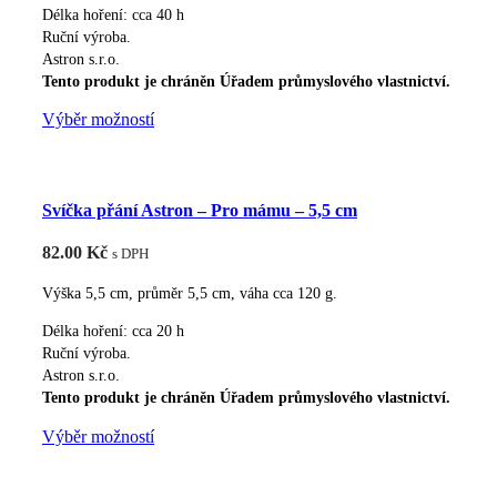
Délka hoření: cca 40 h
stránce
Ruční výroba.
produktu
Astron s.r.o.
Tento produkt je chráněn Úřadem průmyslového vlastnictví.
Tento
Výběr možností
produkt
má
více
Svíčka přání Astron – Pro mámu – 5,5 cm
variant.
Možnosti
82.00
Kč
s DPH
lze
vybrat
Výška 5,5 cm, průměr 5,5 cm, váha cca 120 g.
na
Délka hoření: cca 20 h
stránce
Ruční výroba.
produktu
Astron s.r.o.
Tento produkt je chráněn Úřadem průmyslového vlastnictví.
Tento
Výběr možností
produkt
má