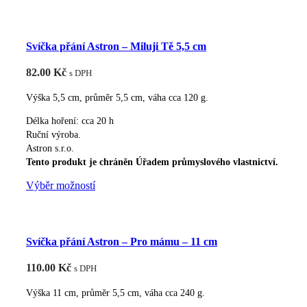
produkt
má
více
Svíčka přání Astron – Miluji Tě 5,5 cm
variant.
Možnosti
82.00
Kč
s DPH
lze
vybrat
Výška 5,5 cm, průměr 5,5 cm, váha cca 120 g.
na
Délka hoření: cca 20 h
stránce
Ruční výroba.
produktu
Astron s.r.o.
Tento produkt je chráněn Úřadem průmyslového vlastnictví.
Tento
Výběr možností
produkt
má
více
Svíčka přání Astron – Pro mámu – 11 cm
variant.
Možnosti
110.00
Kč
s DPH
lze
vybrat
Výška 11 cm, průměr 5,5 cm, váha cca 240 g.
na