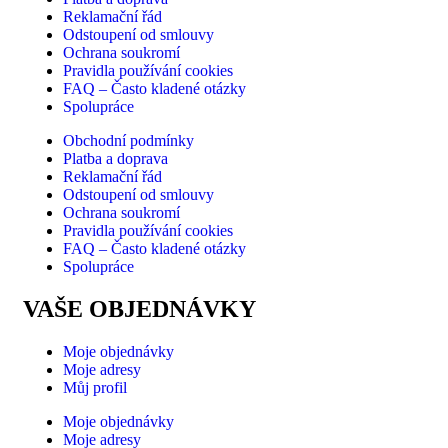
Možnosti
Reklamační řád
lze
Odstoupení od smlouvy
Ochrana soukromí
vybrat
Pravidla používání cookies
na
FAQ – Často kladené otázky
stránce
Spolupráce
produktu
Obchodní podmínky
Platba a doprava
Reklamační řád
Odstoupení od smlouvy
Ochrana soukromí
Pravidla používání cookies
FAQ – Často kladené otázky
Spolupráce
VAŠE OBJEDNÁVKY
Moje objednávky
Moje adresy
Můj profil
Moje objednávky
Moje adresy