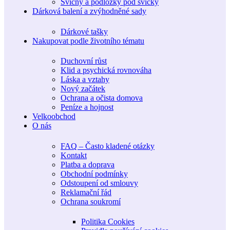
Svícny a podložky pod svíčky
Dárková balení a zvýhodněné sady
Dárkové tašky
Nakupovat podle životního tématu
Duchovní růst
Klid a psychická rovnováha
Láska a vztahy
Nový začátek
Ochrana a očista domova
Peníze a hojnost
Velkoobchod
O nás
FAQ – Často kladené otázky
Kontakt
Platba a doprava
Obchodní podmínky
Odstoupení od smlouvy
Reklamační řád
Ochrana soukromí
Politika Cookies