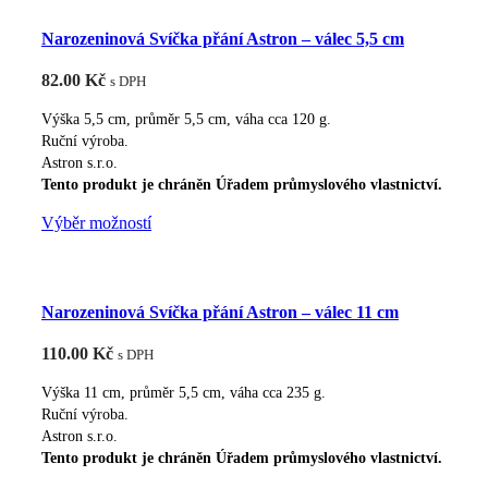
více
Narozeninová Svíčka přání Astron – válec 5,5 cm
variant.
Možnosti
82.00
Kč
s DPH
lze
vybrat
Výška 5,5 cm, průměr 5,5 cm, váha cca 120 g.
na
Ruční výroba.
Astron s.r.o.
stránce
Tento produkt je chráněn Úřadem průmyslového vlastnictví.
produktu
Tento
Výběr možností
produkt
má
více
Narozeninová Svíčka přání Astron – válec 11 cm
variant.
Možnosti
110.00
Kč
s DPH
lze
vybrat
Výška 11 cm, průměr 5,5 cm, váha cca 235 g.
na
Ruční výroba.
Astron s.r.o.
stránce
Tento produkt je chráněn Úřadem průmyslového vlastnictví.
produktu