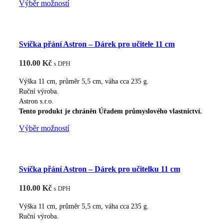
Tento
Výběr možností
produkt
má
více
Svíčka přání Astron – Dárek pro učitele 11 cm
variant.
Možnosti
110.00
Kč
s DPH
lze
vybrat
Výška 11 cm, průměr 5,5 cm, váha cca 235 g.
na
Ruční výroba.
Astron s.r.o.
stránce
Tento produkt je chráněn Úřadem průmyslového vlastnictví.
produktu
Tento
Výběr možností
produkt
má
více
Svíčka přání Astron – Dárek pro učitelku 11 cm
variant.
Možnosti
110.00
Kč
s DPH
lze
vybrat
Výška 11 cm, průměr 5,5 cm, váha cca 235 g.
na
Ruční výroba.