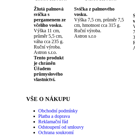
Žlutá palmová
Svíčka z palmového
svíčka s
vosku.
pergamenem ze
Výška 7,5 cm, průměr 7,5
včelího vosku.
cm, hmotnost cca 315 g.
Výška 11 cm,
Ruční výroba.
7
průměr 5,5 cm,
Astron s.r.o
3
váha cca 235 g.
R
Ruční výroba.
A
Astron s.r.o.
Tento produkt
je chráněn
Úřadem
průmyslového
vlastnictví.
VŠE O NÁKUPU
Obchodní podmínky
Platba a doprava
Reklamační řád
Odstoupení od smlouvy
Ochrana soukromí