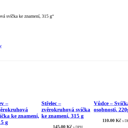
vá svíčka ke znamení, 315 g“
y
ev –
Střelec –
Vůdce – Svíčk
věrokruhová
zvěrokruhová svíčka
osobnosti, 220
víčka ke znamení,
ke znamení, 315 g
110.00
Kč
s D
15 g
145.00
Kč
s DPH