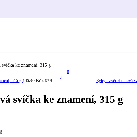
 svíčka ke znamení, 315 g
namení, 315 g
145.00
Kč
Ryby - zvěrokruhová s
s DPH
á svíčka ke znamení, 315 g
g.