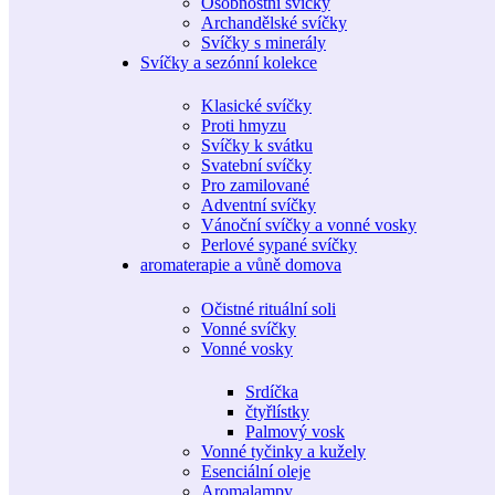
Osobnostní svíčky
Archandělské svíčky
Svíčky s minerály
Svíčky a sezónní kolekce
Klasické svíčky
Proti hmyzu
Svíčky k svátku
Svatební svíčky
Pro zamilované
Adventní svíčky
Vánoční svíčky a vonné vosky
Perlové sypané svíčky
aromaterapie a vůně domova
Očistné rituální soli
Vonné svíčky
Vonné vosky
Srdíčka
čtyřlístky
Palmový vosk
Vonné tyčinky a kužely
Esenciální oleje
Aromalampy