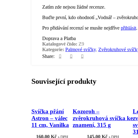
Zatím zde nejsou žádné recenze.
Buďte první, kdo ohodnotí „Vodnář – zvěrokruho
Pro přidávání recenzí se musíte nejdříve
přihlásit
.
Doprava a Platba
Katalogové číslo:
Z9
Kategorie:
Palmové svíčky
,
Zvěrokruhové svíčk
Share:
Související produkty
Svíčka přání
Kozoroh –
L
Astron – válec
zvěrokruhová svíčka ke
z
11 cm, Vanilka
znamení, 315 g
s
3
160.00
Kč
145.00
Kč
s DPH
s DPH