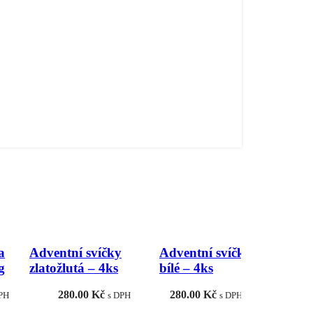
a
Adventní svíčky
Adventní svíčky
Vonná sví
g
zlatožlutá – 4ks
bílé – 4ks
skořice, 3
280.00
Kč
280.00
Kč
206.
PH
s DPH
s DPH