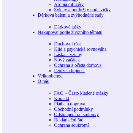
Aroma difuzéry
Svícny a podložky pod svíčky
Dárková balení a zvýhodněné sady
Dárkové tašky
Nakupovat podle životního tématu
Duchovní růst
Klid a psychická rovnováha
Láska a vztahy
Nový začátek
Ochrana a očista domova
Peníze a hojnost
Velkoobchod
O nás
FAQ – Často kladené otázky
Kontakt
Platba a doprava
Obchodní podmínky
Odstoupení od smlouvy
Reklamační řád
Ochrana soukromí