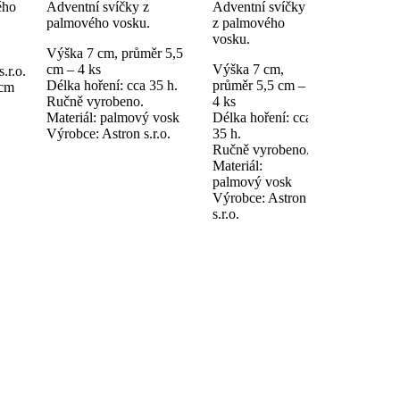
ého
Adventní svíčky z
Adventní svíčky
Výška 15 c
palmového vosku.
z palmového
cm, váha vo
vosku.
Délka hořen
Výška 7 cm, průměr 5,5
Materiál: p
cm – 4 ks
Výška 7 cm,
.r.o.
koncentrát 
Délka hoření: cca 35 h.
průměr 5,5 cm –
 cm
Výrobce: Ast
Ručně vyrobeno.
4 ks
Materiál: palmový vosk
Délka hoření: cca
Výrobce: Astron s.r.o.
35 h.
Ručně vyrobeno.
Materiál:
palmový vosk
Výrobce: Astron
s.r.o.