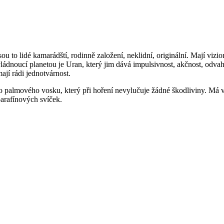
Jsou to lidé kamarádští, rodinně založení, neklidní, originální. Mají viz
h vládnoucí planetou je Uran, který jim dává impulsivnost, akčnost, odv
jí rádi jednotvárnost.
 palmového vosku, který při hoření nevylučuje žádné škodliviny. Má vel
parafínových svíček.