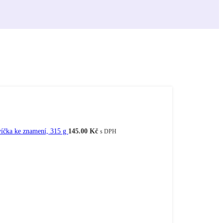
víčka ke znamení, 315 g
145.00
Kč
s DPH