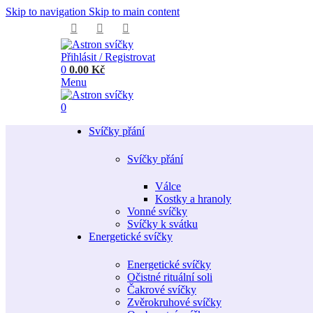
Skip to navigation
Skip to main content
Přihlásit / Registrovat
0
0.00
Kč
Menu
0
Svíčky přání
Svíčky přání
Válce
Kostky a hranoly
Vonné svíčky
Svíčky k svátku
Energetické svíčky
Energetické svíčky
Očistné rituální soli
Čakrové svíčky
Zvěrokruhové svíčky