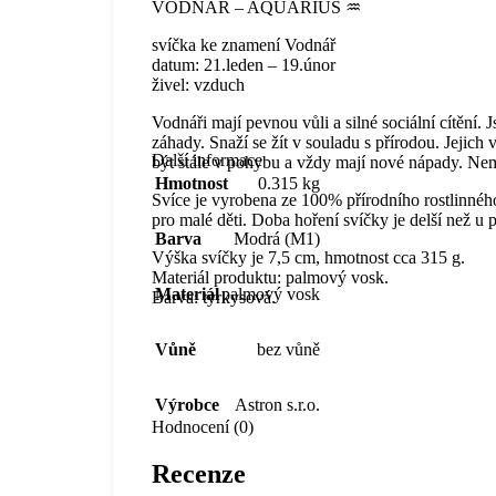
VODNÁŘ – AQUARIUS ♒
svíčka ke znamení Vodnář
datum: 21.leden – 19.únor
živel: vzduch
Vodnáři mají pevnou vůli a silné sociální cítění. 
záhady. Snaží se žít v souladu s přírodou. Jejic
Další informace
být stále v pohybu a vždy mají nové nápady. Nema
Hmotnost
0.315 kg
Svíce je vyrobena ze 100% přírodního rostlinného
pro malé děti. Doba hoření svíčky je delší než u 
Barva
Modrá (M1)
Výška svíčky je 7,5 cm, hmotnost cca 315 g.
Materiál produktu: palmový vosk.
Materiál
palmový vosk
Barva: tyrkysová.
Vůně
bez vůně
Výrobce
Astron s.r.o.
Hodnocení (0)
Recenze