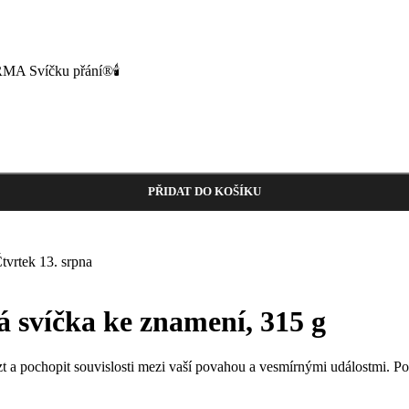
MA Svíčku přání®🕯️
 množství
PŘIDAT DO KOŠÍKU
tvrtek 13. srpna
 svíčka ke znamení, 315 g
a pochopit souvislosti mezi vaší povahou a vesmírnými událostmi. Pom