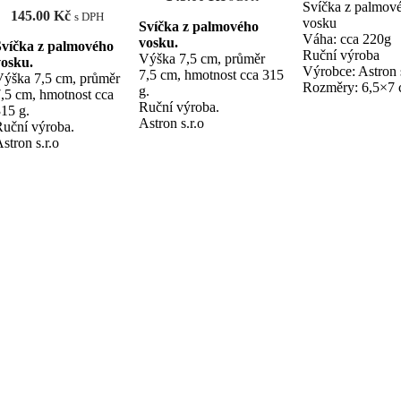
Svíčka z palmov
145.00
Kč
s DPH
vosku
Svíčka z palmového
Váha: cca 220g
vosku.
Svíčka z palmového
Ruční výroba
Výška 7,5 cm, průměr
vosku.
Výrobce: Astron s
7,5 cm, hmotnost cca 315
Výška 7,5 cm, průměr
Rozměry: 6,5×7
g.
,5 cm, hmotnost cca
Ruční výroba.
15 g.
Astron s.r.o
uční výroba.
stron s.r.o