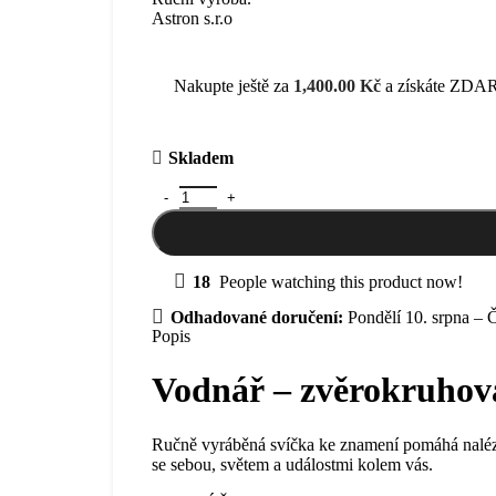
Astron s.r.o
Nakupte ještě za
1,400.00
Kč
a získáte ZDAR
Skladem
Vodnář - zvěrokruhová svíčka ke znamení, 315 g
18
People watching this product now!
Odhadované doručení:
Pondělí 10. srpna – Č
Popis
Vodnář – zvěrokruhová
Ručně vyráběná svíčka ke znamení pomáhá nalézt 
se sebou, světem a událostmi kolem vás.