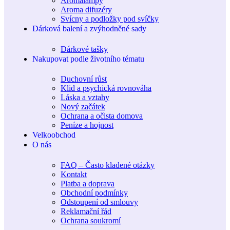
Aromalampy
Aroma difuzéry
Svícny a podložky pod svíčky
Dárková balení a zvýhodněné sady
Dárkové tašky
Nakupovat podle životního tématu
Duchovní růst
Klid a psychická rovnováha
Láska a vztahy
Nový začátek
Ochrana a očista domova
Peníze a hojnost
Velkoobchod
O nás
FAQ – Často kladené otázky
Kontakt
Platba a doprava
Obchodní podmínky
Odstoupení od smlouvy
Reklamační řád
Ochrana soukromí