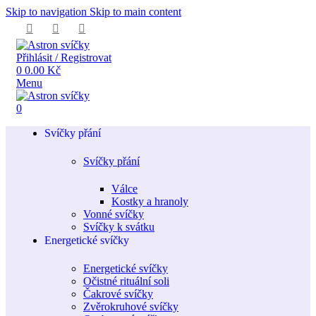
Skip to navigation
Skip to main content
Přihlásit / Registrovat
0
0.00
Kč
Menu
0
Svíčky přání
Svíčky přání
Válce
Kostky a hranoly
Vonné svíčky
Svíčky k svátku
Energetické svíčky
Energetické svíčky
Očistné rituální soli
Čakrové svíčky
Zvěrokruhové svíčky