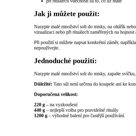
při rituálech vděčnosti za to, co už máte
Jak ji můžete použít:
Nasypte malé množství soli do misky, na oltářík nebo 
vizualizaci nebo při rituálech zaměřených na hojnost 
Při použití si můžete napsat konkrétní záměr, napříkla
nepoužívejte.
Jednoduché použití:
Nasypte malé množství soli do misky, zapalte svíčku, n
Důležité:
Tato sůl není určena do koupele ani ke kon
Doporučená velikost:
220 g
– na vyzkoušení
440 g
– nejlepší volba pro pravidelné rituály
1200 g
– výhodné balení pro častější používání