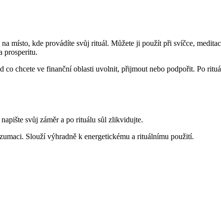
na místo, kde provádíte svůj rituál. Můžete ji použít při svíčce, medita
a prosperitu.
d co chcete ve finanční oblasti uvolnit, přijmout nebo podpořit. Po rituá
apište svůj záměr a po rituálu sůl zlikvidujte.
zumaci. Slouží výhradně k energetickému a rituálnímu použití.
VÝBĚR MOŽNOSTÍ