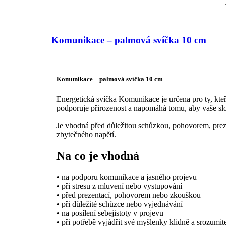
Komunikace – palmová svíčka 10 cm
Komunikace – palmová svíčka 10 cm
Energetická svíčka Komunikace je určena pro ty, kteří
podporuje přirozenost a napomáhá tomu, aby vaše slov
Je vhodná před důležitou schůzkou, pohovorem, preze
zbytečného napětí.
Na co je vhodná
• na podporu komunikace a jasného projevu
• při stresu z mluvení nebo vystupování
• před prezentací, pohovorem nebo zkouškou
• při důležité schůzce nebo vyjednávání
• na posílení sebejistoty v projevu
• při potřebě vyjádřit své myšlenky klidně a srozumit