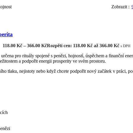
hojnost
Zobrazit
perita
118.00
Kč
–
366.00
Kč
Rozpětí cen: 118.00 Kč až 366.00 Kč
s DPH
 určena pro rituály spojené s penězi, hojností, úspěchem a finanční en
íležitostem a podpořit energii prosperity ve svém prostoru.
ího tlaku, nejistoty nebo když chcete podpořit nový začátek v práci, po
cích
penězi