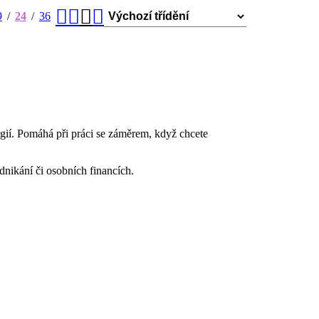
9
24
36
ergií. Pomáhá při práci se záměrem, když chcete
dnikání či osobních financích.