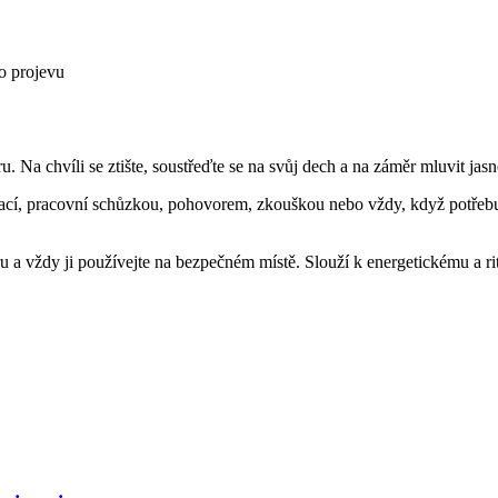
ho projevu
 Na chvíli se ztište, soustřeďte se na svůj dech a na záměr mluvit jasně
ací, pracovní schůzkou, pohovorem, zkouškou nebo vždy, když potřebuje
 a vždy ji používejte na bezpečném místě. Slouží k energetickému a ri
PŘIDAT DO KOŠÍKU