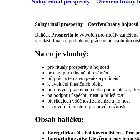
Solný rituál prosperity – Otevření brány h
Solný rituál prosperity – Otevření brány hojnosti
Balíček
Prosperita
je vytvořen pro rituály zaměřené
v oblasti financí, podnikání, práce nebo osobního růs
Na co je vhodný:
pro rituály prosperity a hojnosti
pro podporu finančního záměru
při práci s tématem peněz a přijímání
k uvolnění finančních bloků
při nových pracovních nebo podnikatelských z
na podporu úspěchu, růstu a příležitostí
při rituálech vděčnosti za peníze a hojnost
k vytvoření prostoru pro nové možnosti
Obsah balíčku:
Energetická sůl s bobkovým listem – Prospe
Energetická svíčka Otevření brány hojnosti