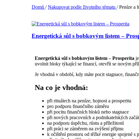
Domů
/
Nakupovat podle životního tématu
/
Peníze a 
Energetická sůl s bobkovým listem – Pros
Energetická sůl s bobkovým listem – Prosperita
je
uvolnit bloky týkající se financí, otevřít se novým př
Je vhodná v období, kdy máte pocit stagnace, finančn
Na co je vhodná:
při rituálech na peníze, hojnost a prosperitu
pro podporu finančního záměru
při pocitu finančních bloků nebo stagnace
při nových pracovních a podnikatelských začát
na podporu úspěchu, růstu a příležitostí
při práci se záměrem na zvýšení příjmu
k očištění prostoru od těžké energie spojené s 