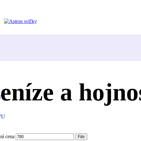
eníze a hojno
Y
TU
ní cena
Filtr