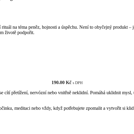
ější rituál na téma peněz, hojnosti a úspěchu. Není to obyčejný produkt
ém životě podpořit.
PŘIDAT DO KOŠÍKU
190.00
Kč
s DPH
 se cítí přetížení, nervózní nebo vnitřně neklidní. Pomáhá uklidnit mysl, 
činku, meditaci nebo vždy, když potřebujete zpomalit a vytvořit si klid