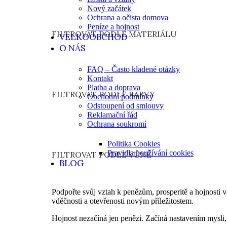
Nový začátek
Ochrana a očista domova
Peníze a hojnost
FILTROVAT PODLE MATERIÁLU
VELKOOBCHOD
O NÁS
FAQ – Často kladené otázky
Kontakt
Platba a doprava
FILTROVAT PODLE BARVY
Obchodní podmínky
Odstoupení od smlouvy
Reklamační řád
Ochrana soukromí
Politika Cookies
Pravidla používání cookies
FILTROVAT PODLE VŮNĚ
BLOG
Podpořte svůj vztah k penězům, prosperitě a hojnosti 
vděčnosti a otevřenosti novým příležitostem.
Hojnost nezačíná jen penězi. Začíná nastavením mysli