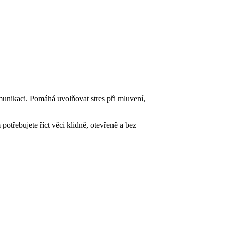
u
omunikaci. Pomáhá uvolňovat stres při mluvení,
třebujete říct věci klidně, otevřeně a bez