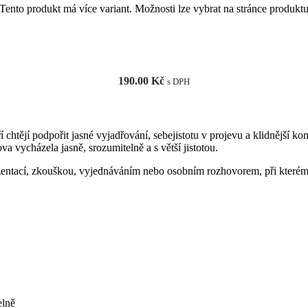
Tento produkt má více variant. Možnosti lze vybrat na stránce produkt
190.00
Kč
s DPH
 chtějí podpořit jasné vyjadřování, sebejistotu v projevu a klidnější k
a vycházela jasně, srozumitelně a s větší jistotou.
ntací, zkouškou, vyjednáváním nebo osobním rozhovorem, při kterém po
elně