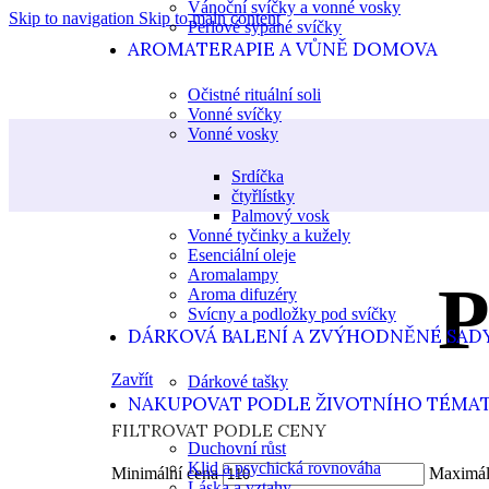
Vánoční svíčky a vonné vosky
Skip to navigation
Skip to main content
Perlové sypané svíčky
AROMATERAPIE A VŮNĚ DOMOVA
Očistné rituální soli
Vonné svíčky
Vonné vosky
Srdíčka
čtyřlístky
Palmový vosk
Vonné tyčinky a kužely
Esenciální oleje
Aromalampy
P
Aroma difuzéry
Svícny a podložky pod svíčky
DÁRKOVÁ BALENÍ A ZVÝHODNĚNÉ SAD
Zavřít
Dárkové tašky
NAKUPOVAT PODLE ŽIVOTNÍHO TÉMA
FILTROVAT PODLE CENY
Duchovní růst
Klid a psychická rovnováha
Minimální cena
Maximál
Láska a vztahy