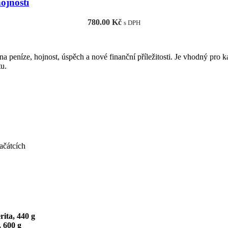
ojnosti
780.00
Kč
s DPH
 na peníze, hojnost, úspěch a nové finanční příležitosti. Je vhodný p
tu.
ačátcích
rita, 440 g
, 600 g