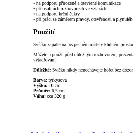
• na podporu přirozené a otevřené komunikace
• při osobních rozhovorech ve vztazích
• na podporu krční čakry
• při práci se záměrem pravdy, otevřenosti a plynulé
Použití
Svíčku zapalte na bezpečném místě v klidném prostoru.
Můžete ji použít před důležitým rozhovorem, prezent
vyjadřování.
Důležité:
Svíčku nikdy nenechávejte hořet bez dozoru
Barva:
tyrkysová
Výška:
10 cm
Průměr:
6,5 cm
Váha:
cca 320 g