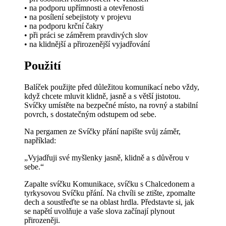
• na podporu upřímnosti a otevřenosti
• na posílení sebejistoty v projevu
• na podporu krční čakry
• při práci se záměrem pravdivých slov
• na klidnější a přirozenější vyjadřování
Použití
Balíček použijte před důležitou komunikací nebo vždy,
když chcete mluvit klidně, jasně a s větší jistotou.
Svíčky umístěte na bezpečné místo, na rovný a stabilní
povrch, s dostatečným odstupem od sebe.
Na pergamen ze Svíčky přání napište svůj záměr,
například:
„Vyjadřuji své myšlenky jasně, klidně a s důvěrou v
sebe.“
Zapalte svíčku Komunikace, svíčku s Chalcedonem a
tyrkysovou Svíčku přání. Na chvíli se ztište, zpomalte
dech a soustřeďte se na oblast hrdla. Představte si, jak
se napětí uvolňuje a vaše slova začínají plynout
přirozeněji.