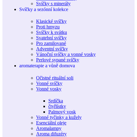
Svíčky s minerály
Svíčky a sezónní kolekce
Klasické svíčky
Proti hmyzu
Svíčky k svátku
Svatební svíčky
Pro zamilované
Adventní svíčky
Vánoční svíčky a vonné vosky
Perlové sypané svíčky
aromaterapie a vůně domova
Očistné rituální soli
Vonné svíčky
Vonné vosky
Srdíčka
čtyřlístky
Palmový vosk
Vonné tyčinky a kužely
Esenciální oleje
Aromalampy
Aroma difuzéry