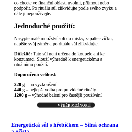
co chcete ve finanční oblasti uvolnit, přijmout nebo
podpořit. Po rituálu sůl zlikvidujte podle svého zvyku a
dále ji nepoužívejte.
Jednoduché použití:
Nasypte malé množství soli do misky, zapalte svíčku,
napište svůj záměr a po rituálu sůl zlikvidujte.
Důležité:
Tato sůl není určena do koupele ani ke
konzumaci. Slouží výhradně k energetickému a
rituálnímu použití.
Doporučená velikost:
220 g
– na vyzkoušení
440 g
– nejlepší volba pro pravidelné rituály
1200 g
– výhodné balení pro častější používání
Tento
VÝBĚR MOŽNOSTÍ
produkt
má
více
Energetická sůl s hřebíčkem – Silná ochrana
variant.
a očista
Možnosti