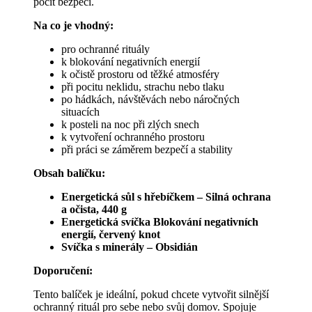
pocit bezpečí.
Na co je vhodný:
pro ochranné rituály
k blokování negativních energií
k očistě prostoru od těžké atmosféry
při pocitu neklidu, strachu nebo tlaku
po hádkách, návštěvách nebo náročných
situacích
k posteli na noc při zlých snech
k vytvoření ochranného prostoru
při práci se záměrem bezpečí a stability
Obsah balíčku:
Energetická sůl s hřebíčkem – Silná ochrana
a očista, 440 g
Energetická svíčka Blokování negativních
energií, červený knot
Svíčka s minerály – Obsidián
Doporučení:
Tento balíček je ideální, pokud chcete vytvořit silnější
ochranný rituál pro sebe nebo svůj domov. Spojuje