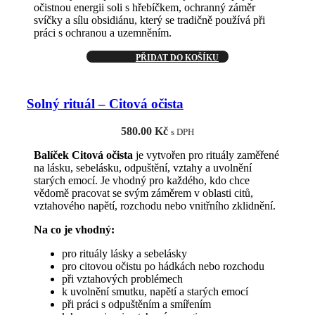
očistnou energii soli s hřebíčkem, ochranný záměr
svíčky a sílu obsidiánu, který se tradičně používá při
práci s ochranou a uzemněním.
PŘIDAT DO KOŠÍKU
Solný rituál – Citová očista
580.00
Kč
s DPH
Balíček Citová očista
je vytvořen pro rituály zaměřené
na lásku, sebelásku, odpuštění, vztahy a uvolnění
starých emocí. Je vhodný pro každého, kdo chce
vědomě pracovat se svým záměrem v oblasti citů,
vztahového napětí, rozchodu nebo vnitřního zklidnění.
Na co je vhodný:
pro rituály lásky a sebelásky
pro citovou očistu po hádkách nebo rozchodu
při vztahových problémech
k uvolnění smutku, napětí a starých emocí
při práci s odpuštěním a smířením