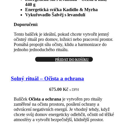
440 g
Energetická svíčka Kadidlo & Myrha
Vykuřovadlo Šalvěj s levandulí
Doporučení:
Tento balíček je ideální, pokud chcete vytvořit jemný
očistný rituál pro domov, ložnici nebo pracovní prostor.
Pomáhá propojit sílu očisty, klidu a harmonizace do
jednoho jednoduchého rituálu.
PŘIDAT DO KOŠÍKU
Solný rituál – Očista a ochrana
675.00
Kč
s DPH
Balíček
Očista a ochrana
je vytvořen pro rituály
zaměřené na očistu prostoru, posílení ochrany a
odvrácení negativních energií. Je vhodný tehdy, když
chcete svůj domov energeticky odlehčit, očistit od těžké
atmosféry a vytvořit bezpečnější, klidnější prostor.