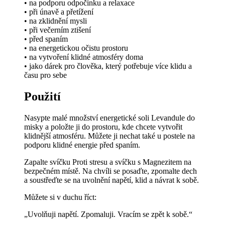
• na podporu odpočinku a relaxace
• při únavě a přetížení
• na zklidnění mysli
• při večerním ztišení
• před spaním
• na energetickou očistu prostoru
• na vytvoření klidné atmosféry doma
• jako dárek pro člověka, který potřebuje více klidu a
času pro sebe
Použití
Nasypte malé množství energetické soli Levandule do
misky a položte ji do prostoru, kde chcete vytvořit
klidnější atmosféru. Můžete ji nechat také u postele na
podporu klidné energie před spaním.
Zapalte svíčku Proti stresu a svíčku s Magnezitem na
bezpečném místě. Na chvíli se posaďte, zpomalte dech
a soustřeďte se na uvolnění napětí, klid a návrat k sobě.
Můžete si v duchu říct:
„Uvolňuji napětí. Zpomaluji. Vracím se zpět k sobě.“