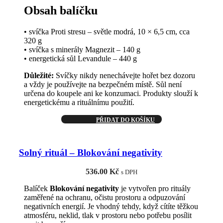
Obsah balíčku
• svíčka Proti stresu – světle modrá, 10 × 6,5 cm, cca
320 g
• svíčka s minerály Magnezit – 140 g
• energetická sůl Levandule – 440 g
Důležité:
Svíčky nikdy nenechávejte hořet bez dozoru
a vždy je používejte na bezpečném místě. Sůl není
určena do koupele ani ke konzumaci. Produkty slouží k
energetickému a rituálnímu použití.
PŘIDAT DO KOŠÍKU
Solný rituál – Blokování negativity
536.00
Kč
s DPH
Balíček
Blokování negativity
je vytvořen pro rituály
zaměřené na ochranu, očistu prostoru a odpuzování
negativních energií. Je vhodný tehdy, když cítíte těžkou
atmosféru, neklid, tlak v prostoru nebo potřebu posílit