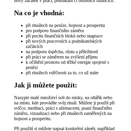
nový začátek v práci, podnikání či osobních financích.
Na co je vhodná:
při rituálech na peníze, hojnost a prosperitu
pro podporu finančního záměru
při pocitu finančních bloků nebo stagnace
při nových pracovních a podnikatelských
začátcích
na podporu úspěchu, růstu a příležitostí
při práci se záměrem na zvýšení příjmu
k očištění prostoru od těžké energie spojené s
penězi
při rituálech vděčnosti za to, co už máte
Jak ji můžete použít:
Nasypte malé množství soli do misky, na oltářík nebo
na místo, kde provádíte svůj rituál. Můžete ji použít při
svíčce, meditaci, práci s afirmacemi, psaní finančního
záměru, vizualizaci nebo při rituálech zaměřených na
hojnost a prosperitu.
Při použití si můžete napsat konkrétní záměr, například