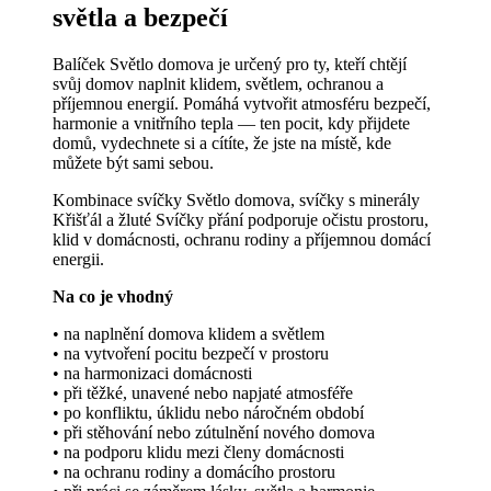
světla a bezpečí
Balíček Světlo domova je určený pro ty, kteří chtějí
svůj domov naplnit klidem, světlem, ochranou a
příjemnou energií. Pomáhá vytvořit atmosféru bezpečí,
harmonie a vnitřního tepla — ten pocit, kdy přijdete
domů, vydechnete si a cítíte, že jste na místě, kde
můžete být sami sebou.
Kombinace svíčky Světlo domova, svíčky s minerály
Křišťál a žluté Svíčky přání podporuje očistu prostoru,
klid v domácnosti, ochranu rodiny a příjemnou domácí
energii.
Na co je vhodný
• na naplnění domova klidem a světlem
• na vytvoření pocitu bezpečí v prostoru
• na harmonizaci domácnosti
• při těžké, unavené nebo napjaté atmosféře
• po konfliktu, úklidu nebo náročném období
• při stěhování nebo zútulnění nového domova
• na podporu klidu mezi členy domácnosti
• na ochranu rodiny a domácího prostoru