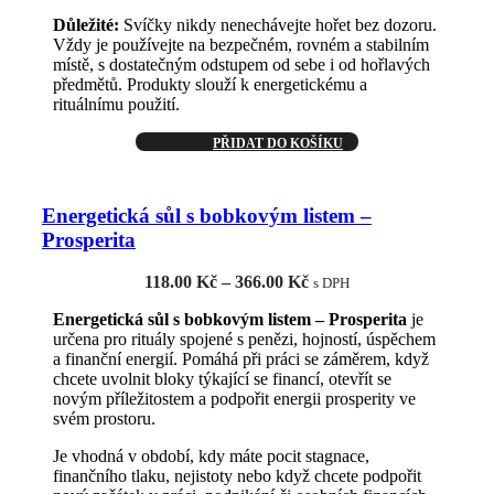
Důležité:
Svíčky nikdy nenechávejte hořet bez dozoru.
Vždy je používejte na bezpečném, rovném a stabilním
místě, s dostatečným odstupem od sebe i od hořlavých
předmětů. Produkty slouží k energetickému a
rituálnímu použití.
PŘIDAT DO KOŠÍKU
Energetická sůl s bobkovým listem –
Prosperita
Rozpětí
118.00
Kč
–
366.00
Kč
s DPH
cen:
Energetická sůl s bobkovým listem – Prosperita
je
118.00 Kč
určena pro rituály spojené s penězi, hojností, úspěchem
až
a finanční energií. Pomáhá při práci se záměrem, když
366.00 Kč
chcete uvolnit bloky týkající se financí, otevřít se
novým příležitostem a podpořit energii prosperity ve
svém prostoru.
Je vhodná v období, kdy máte pocit stagnace,
finančního tlaku, nejistoty nebo když chcete podpořit