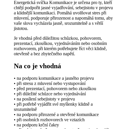
produktu
Energetická svíčka Komunikace je určena pro ty, kteří
chtějí podpořit jasné vyjadřování, sebejistotu v projevu
a klidnější komunikaci. Pomáhá uvolňovat stres při
mluvení, podporuje přirozenost a napomáhá tomu, aby
vaše slova vycházela jasně, srozumitelně a s větší
jistotou.
Je vhodná před důležitou schůzkou, pohovorem,
prezentací, zkouškou, vyjednáváním nebo osobním
rozhovorem, při kterém potřebujete říct věci klidně,
otevřeně a bez zbytečného napětí.
Na co je vhodná
• na podporu komunikace a jasného projevu
• při stresu z mluvení nebo vystupování
• před prezentací, pohovorem nebo zkouškou
• při důležité schůzce nebo vyjednávání
• na posílení sebejistoty v projevu
• při potřebě vyjádřit své myšlenky klidně a
srozumitelně
• na podporu přirozené a otevřené komunikace
• při osobních rozhovorech ve vztazích
• na podporu krční čakry