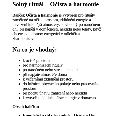
Solný rituál – Očista a harmonie
Balíček
Očista a harmonie
je vytvořen pro rituály
zaměřené na očistu prostoru, zklidnění energie a
navození klidnější atmosféry. Je vhodný po náročném
dni, při napětí v domácnosti, neklidu nebo tehdy, když
chcete svůj domov energeticky odlehčit a
zharmonizovat.
Na co je vhodný:
k očistě prostoru
pro harmonizační rituály
po náročném nebo stresujícím dni
při napjaté atmosféře doma
k večernímu zklidnění prostoru
do ložnice, obývacího pokoje nebo pracovního
prostoru
při pocitu únavy, zahlcení nebo neklidu
k vytvoření klidné a čisté energie v domácnosti
Obsah balíčku:
Energetická sůl s levandulí – Očista a klid,