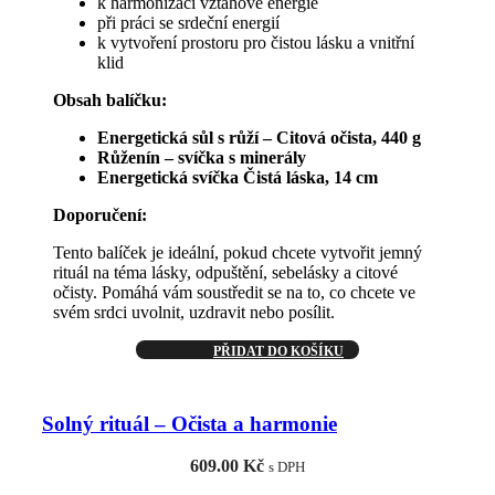
k harmonizaci vztahové energie
při práci se srdeční energií
k vytvoření prostoru pro čistou lásku a vnitřní
klid
Obsah balíčku:
Energetická sůl s růží – Citová očista, 440 g
Růženín – svíčka s minerály
Energetická svíčka Čistá láska, 14 cm
Doporučení:
Tento balíček je ideální, pokud chcete vytvořit jemný
rituál na téma lásky, odpuštění, sebelásky a citové
očisty. Pomáhá vám soustředit se na to, co chcete ve
svém srdci uvolnit, uzdravit nebo posílit.
PŘIDAT DO KOŠÍKU
Solný rituál – Očista a harmonie
609.00
Kč
s DPH