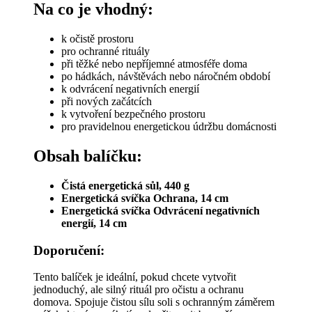
Na co je vhodný:
k očistě prostoru
pro ochranné rituály
při těžké nebo nepříjemné atmosféře doma
po hádkách, návštěvách nebo náročném období
k odvrácení negativních energií
při nových začátcích
k vytvoření bezpečného prostoru
pro pravidelnou energetickou údržbu domácnosti
Obsah balíčku:
Čistá energetická sůl, 440 g
Energetická svíčka Ochrana, 14 cm
Energetická svíčka Odvrácení negativních
energií, 14 cm
Doporučení:
Tento balíček je ideální, pokud chcete vytvořit
jednoduchý, ale silný rituál pro očistu a ochranu
domova. Spojuje čistou sílu soli s ochranným záměrem