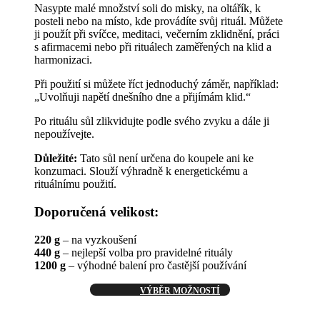
Nasypte malé množství soli do misky, na oltářík, k
posteli nebo na místo, kde provádíte svůj rituál. Můžete
ji použít při svíčce, meditaci, večerním zklidnění, práci
s afirmacemi nebo při rituálech zaměřených na klid a
harmonizaci.
Při použití si můžete říct jednoduchý záměr, například:
„Uvolňuji napětí dnešního dne a přijímám klid.“
Po rituálu sůl zlikvidujte podle svého zvyku a dále ji
nepoužívejte.
Důležité:
Tato sůl není určena do koupele ani ke
konzumaci. Slouží výhradně k energetickému a
rituálnímu použití.
Doporučená velikost:
220 g
– na vyzkoušení
440 g
– nejlepší volba pro pravidelné rituály
1200 g
– výhodné balení pro častější používání
Tento
VÝBĚR MOŽNOSTÍ
produkt
má