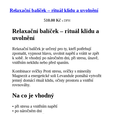
Relaxační balíček – rituál klidu a uvolnění
510.00
Kč
s DPH
Relaxační balíček – rituál klidu a
uvolnění
Relaxační balíček je určený pro ty, kteří potřebují
zpomalit, vypnout hlavu, uvolnit napětí a vrátit se zpět
k sobě. Je vhodný po náročném dni, při stresu, únavě,
vnitřním neklidu nebo před spaním.
Kombinace svíčky Proti stresu, svíčky s minerály
Magnezit a energetické soli Levandule pomáhá vytvořit
jemný domácí rituál klidu, očisty prostoru a vnitřní
rovnováhy.
Na co je vhodný
• při stresu a vnitřním napětí
• po náročném dni