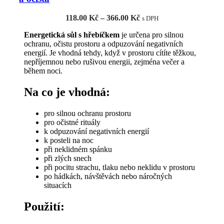
lze
vybrat
Rozpětí
118.00
Kč
–
366.00
Kč
s DPH
na
cen:
stránce
Energetická sůl s hřebíčkem
je určena pro silnou
118.00 Kč
produktu
ochranu, očistu prostoru a odpuzování negativních
až
energií. Je vhodná tehdy, když v prostoru cítíte těžkou,
366.00 Kč
nepříjemnou nebo rušivou energii, zejména večer a
během noci.
Na co je vhodná:
pro silnou ochranu prostoru
pro očistné rituály
k odpuzování negativních energií
k posteli na noc
při neklidném spánku
při zlých snech
při pocitu strachu, tlaku nebo neklidu v prostoru
po hádkách, návštěvách nebo náročných
situacích
Použití: