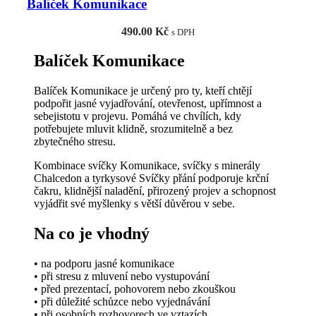
Balíček Komunikace
490.00
Kč
s DPH
Balíček Komunikace
Balíček Komunikace je určený pro ty, kteří chtějí
podpořit jasné vyjadřování, otevřenost, upřímnost a
sebejistotu v projevu. Pomáhá ve chvílích, kdy
potřebujete mluvit klidně, srozumitelně a bez
zbytečného stresu.
Kombinace svíčky Komunikace, svíčky s minerály
Chalcedon a tyrkysové Svíčky přání podporuje krční
čakru, klidnější naladění, přirozený projev a schopnost
vyjádřit své myšlenky s větší důvěrou v sebe.
Na co je vhodný
• na podporu jasné komunikace
• při stresu z mluvení nebo vystupování
• před prezentací, pohovorem nebo zkouškou
• při důležité schůzce nebo vyjednávání
• při osobních rozhovorech ve vztazích