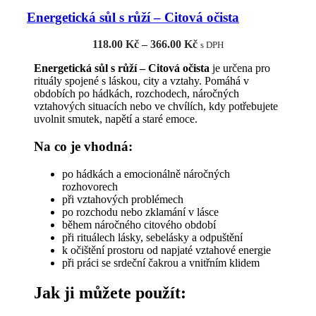
více
Energetická sůl s růží – Citová očista
variant.
Možnosti
Rozpětí
118.00
Kč
–
366.00
Kč
lze
s DPH
cen:
vybrat
Energetická sůl s růží – Citová očista
je určena pro
118.00 Kč
na
rituály spojené s láskou, city a vztahy. Pomáhá v
až
stránce
obdobích po hádkách, rozchodech, náročných
366.00 Kč
produktu
vztahových situacích nebo ve chvílích, kdy potřebujete
uvolnit smutek, napětí a staré emoce.
Na co je vhodná:
po hádkách a emocionálně náročných
rozhovorech
při vztahových problémech
po rozchodu nebo zklamání v lásce
během náročného citového období
při rituálech lásky, sebelásky a odpuštění
k očištění prostoru od napjaté vztahové energie
při práci se srdeční čakrou a vnitřním klidem
Jak ji můžete použít: