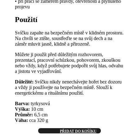
• při práci se záměrem pravdy, otevřenosti a plynulého
projevu
Použití
Svíčku zapalte na bezpečném místě v klidném prostoru.
Na chvíli se ztište, soustřeďte se na svůj dech a na
záměr mluvit jasně, klidně a přirozeně.
Můžete ji použít před důležitým rozhovorem,
prezentací, pracovní schůzkou, pohovorem, zkouškou
nebo vždy, když potřebujete podpořit svůj hlas, odvahu
a jistotu ve vyjadřování.
Důležité:
Svíčku nikdy nenechávejte hořet bez dozoru
a vždy ji používejte na bezpečném místě. Slouží k
energetickému a rituálnímu použití.
Barva:
tyrkysová
Výška:
10 cm
Průměr:
6,5 cm
Váha:
cca 320 g
PŘIDAT DO KOŠÍKU