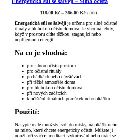
Energetická sůl se šalvějí – Silná očista
variant.
Možnosti
Rozpětí
118.00
Kč
–
366.00
Kč
lze
s DPH
cen:
vybrat
Energetická sůl se šalvějí
je určena pro silné očistné
118.00 Kč
na
rituály a hlubokou očistu domova. Je vhodná tehdy,
až
stránce
když v prostoru cítíte těžkou, stagnující nebo
366.00 Kč
produktu
nepříjemnou energii.
Na co je vhodná:
pro silnou očistu prostoru
pro očistné rituály
po hádkách nebo návštěvách
při těžké atmosféře doma
pro hlubokou očistu domova
při nových začátcích
k očištění rituálních pomůcek nebo oltáříku
Použití:
Nasypte malé množství soli do misky, na oltářík nebo
na místo, které chcete energeticky očistit. Můžete ji
použít při svíčce, meditaci, vykuřování nebo práci se