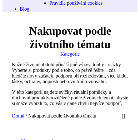
Pravidla používání cookies
Blog
Nakupovat podle
životního tématu
Kategorie
Každé životní období přináší jiné výzvy, touhy i otázky.
Vyberte si produkty podle toho, co právě řešíte – zda
hledáte nový začátek, podporu při rozhodování, více klidu,
lásky, ochrany, hojnosti nebo vnitřní rovnováhu.
V této kategorii najdete svíčky, rituální pomůcky a
duchovní produkty rozdělené podle životních témat, abyste
si snáze vybrali to, co vás v dané chvíli nejvíce podpoří.
Domů
/
Nakupovat podle životního tématu