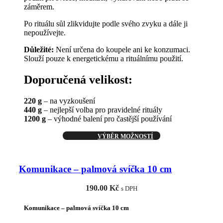
záměrem.
Po rituálu sůl zlikvidujte podle svého zvyku a dále ji
nepoužívejte.
Důležité:
Není určena do koupele ani ke konzumaci.
Slouží pouze k energetickému a rituálnímu použití.
Doporučená velikost:
220 g
– na vyzkoušení
440 g
– nejlepší volba pro pravidelné rituály
1200 g
– výhodné balení pro častější používání
Tento
VÝBĚR MOŽNOSTÍ
produkt
má
více
Komunikace – palmová svíčka 10 cm
variant.
Možnosti
190.00
Kč
lze
s DPH
vybrat
na
Komunikace – palmová svíčka 10 cm
stránce