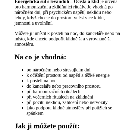
Energetická sůl s levandulí – Očista a klid
je určena
118.00 Kč
na
pro harmonizační a zklidňující rituály. Je vhodná po
až
stránce
náročném dni, při psychickém napětí, neklidu nebo
366.00 Kč
produktu
tehdy, když chcete do prostoru vnést více klidu,
jemnosti a uvolnění.
Můžete ji umístit k posteli na noc, do kanceláře nebo na
místo, kde chcete podpořit klidnější a vyrovnanější
atmosféru.
Na co je vhodná:
po náročném nebo stresujícím dni
k očištění prostoru od napětí a těžké energie
k posteli na noc
do kanceláře nebo pracovního prostoru
při harmonizačních rituálech
při večerních rituálech na zklidnění
při pocitu neklidu, zahlcení nebo nervozity
jako podpora klidné atmosféry při potížích se
spánkem
Jak ji můžete použít: