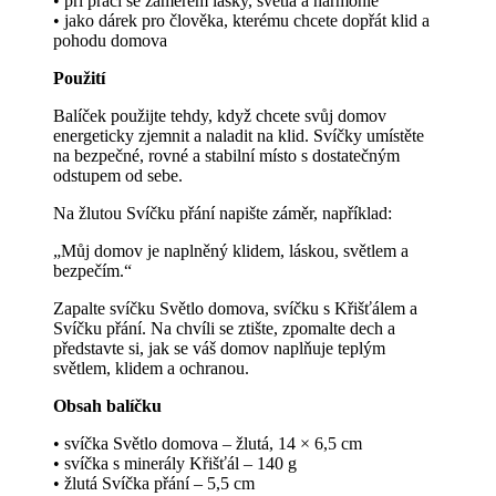
• při práci se záměrem lásky, světla a harmonie
• jako dárek pro člověka, kterému chcete dopřát klid a
pohodu domova
Použití
Balíček použijte tehdy, když chcete svůj domov
energeticky zjemnit a naladit na klid. Svíčky umístěte
na bezpečné, rovné a stabilní místo s dostatečným
odstupem od sebe.
Na žlutou Svíčku přání napište záměr, například:
„Můj domov je naplněný klidem, láskou, světlem a
bezpečím.“
Zapalte svíčku Světlo domova, svíčku s Křišťálem a
Svíčku přání. Na chvíli se ztište, zpomalte dech a
představte si, jak se váš domov naplňuje teplým
světlem, klidem a ochranou.
Obsah balíčku
• svíčka Světlo domova – žlutá, 14 × 6,5 cm
• svíčka s minerály Křišťál – 140 g
• žlutá Svíčka přání – 5,5 cm