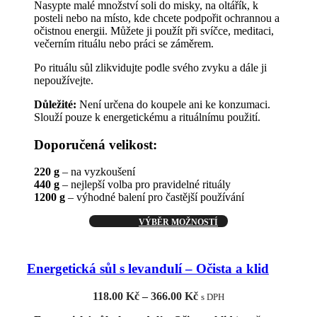
Nasypte malé množství soli do misky, na oltářík, k
posteli nebo na místo, kde chcete podpořit ochrannou a
očistnou energii. Můžete ji použít při svíčce, meditaci,
večerním rituálu nebo práci se záměrem.
Po rituálu sůl zlikvidujte podle svého zvyku a dále ji
nepoužívejte.
Důležité:
Není určena do koupele ani ke konzumaci.
Slouží pouze k energetickému a rituálnímu použití.
Doporučená velikost:
220 g
– na vyzkoušení
440 g
– nejlepší volba pro pravidelné rituály
1200 g
– výhodné balení pro častější používání
Tento
VÝBĚR MOŽNOSTÍ
produkt
má
více
Energetická sůl s levandulí – Očista a klid
variant.
Možnosti
Rozpětí
118.00
Kč
–
366.00
Kč
lze
s DPH
cen:
vybrat