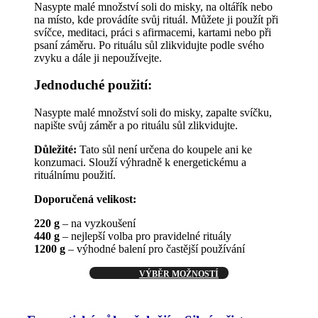
Nasypte malé množství soli do misky, na oltářík nebo
na místo, kde provádíte svůj rituál. Můžete ji použít při
svíčce, meditaci, práci s afirmacemi, kartami nebo při
psaní záměru. Po rituálu sůl zlikvidujte podle svého
zvyku a dále ji nepoužívejte.
Jednoduché použití:
Nasypte malé množství soli do misky, zapalte svíčku,
napište svůj záměr a po rituálu sůl zlikvidujte.
Důležité:
Tato sůl není určena do koupele ani ke
konzumaci. Slouží výhradně k energetickému a
rituálnímu použití.
Doporučená velikost:
220 g
– na vyzkoušení
440 g
– nejlepší volba pro pravidelné rituály
1200 g
– výhodné balení pro častější používání
Tento
VÝBĚR MOŽNOSTÍ
produkt
má
více