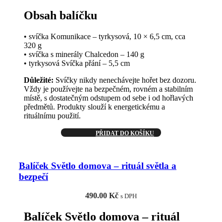
Obsah balíčku
• svíčka Komunikace – tyrkysová, 10 × 6,5 cm, cca
320 g
• svíčka s minerály Chalcedon – 140 g
• tyrkysová Svíčka přání – 5,5 cm
Důležité:
Svíčky nikdy nenechávejte hořet bez dozoru.
Vždy je používejte na bezpečném, rovném a stabilním
místě, s dostatečným odstupem od sebe i od hořlavých
předmětů. Produkty slouží k energetickému a
rituálnímu použití.
PŘIDAT DO KOŠÍKU
Balíček Světlo domova – rituál světla a
bezpečí
490.00
Kč
s DPH
Balíček Světlo domova – rituál