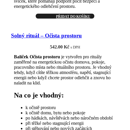
svíček, které pomáhají podpořit pocit bezpečí a
energetického odlehčení prostoru.
PŘIDAT DO KOŠÍKU
Solný rituál – Očista prostoru
542.00
Kč
s DPH
Balíček Očista prostoru
je vytvořen pro rituály
zaměřené na energetickou očistu domova, pokoje,
pracovního místa nebo rituálního prostoru. Je vhodný
tehdy, když cítíte těžkou atmosféru, napětí, stagnující
energii nebo když chcete prostor odlehčit a znovu ho
naladit na klid.
Na co je vhodný:
k očistě prostoru
k očistě domu, bytu nebo pokoje
po hádkách, návštěvách nebo náročném období
při těžké nebo stagnující energii
při stěhování nebo nových začátcích