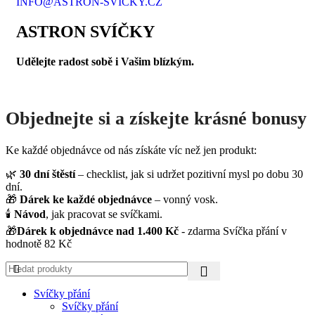
INFO@ASTRON-SVICKY.CZ
ASTRON SVÍČKY
Udělejte radost sobě i Vašim blízkým.
Objednejte si a získejte krásné bonusy
Ke každé objednávce od nás získáte víc než jen produkt:
🌿
30 dní štěstí
– checklist, jak si udržet pozitivní mysl po dobu 30
dní.
🎁
Dárek ke každé objednávce
– vonný vosk.
🕯️
Návod
, jak pracovat se svíčkami.
🎁
Dárek k objednávce nad 1.400 Kč
- zdarma Svíčka přání v
hodnotě 82 Kč
Svíčky přání
Svíčky přání