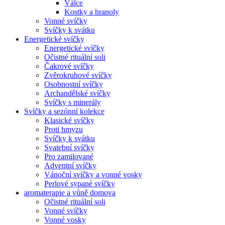
Válce
Kostky a hranoly
Vonné svíčky
Svíčky k svátku
Energetické svíčky
Energetické svíčky
Očistné rituální soli
Čakrové svíčky
Zvěrokruhové svíčky
Osobnostní svíčky
Archandělské svíčky
Svíčky s minerály
Svíčky a sezónní kolekce
Klasické svíčky
Proti hmyzu
Svíčky k svátku
Svatební svíčky
Pro zamilované
Adventní svíčky
Vánoční svíčky a vonné vosky
Perlové sypané svíčky
aromaterapie a vůně domova
Očistné rituální soli
Vonné svíčky
Vonné vosky