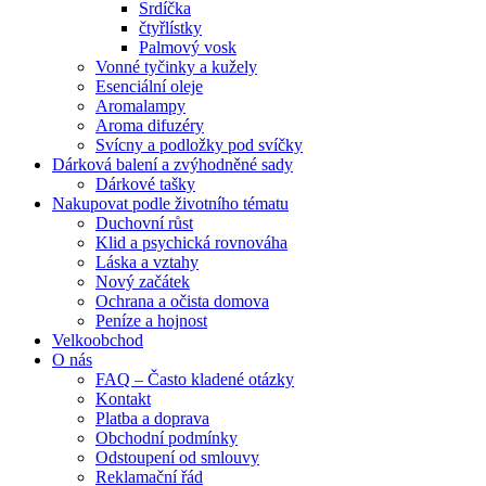
Srdíčka
čtyřlístky
Palmový vosk
Vonné tyčinky a kužely
Esenciální oleje
Aromalampy
Aroma difuzéry
Svícny a podložky pod svíčky
Dárková balení a zvýhodněné sady
Dárkové tašky
Nakupovat podle životního tématu
Duchovní růst
Klid a psychická rovnováha
Láska a vztahy
Nový začátek
Ochrana a očista domova
Peníze a hojnost
Velkoobchod
O nás
FAQ – Často kladené otázky
Kontakt
Platba a doprava
Obchodní podmínky
Odstoupení od smlouvy
Reklamační řád