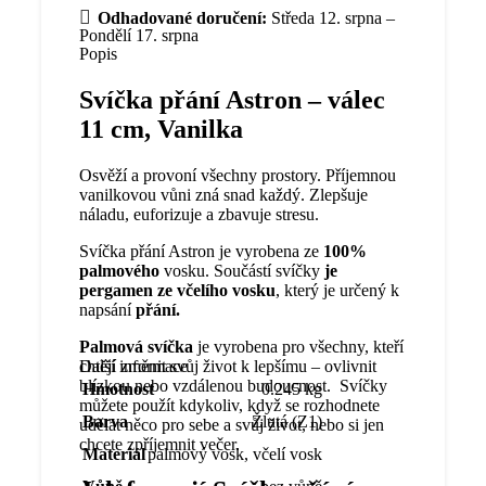
Odhadované doručení:
Středa 12. srpna –
Pondělí 17. srpna
Popis
Svíčka přání Astron – válec
11 cm, Vanilka
Osvěží a provoní všechny prostory. Příjemnou
vanilkovou vůni zná snad každý. Zlepšuje
náladu, euforizuje a zbavuje stresu.
Svíčka přání Astron je vyrobena ze
100%
palmového
vosku. Součástí svíčky
je
pergamen ze včelího vosku
, který je určený k
napsání
přání.
Palmová svíčka
je vyrobena pro všechny, kteří
chtějí změnit svůj život k lepšímu – ovlivnit
Další informace
blízkou nebo vzdálenou budoucnost. Svíčky
Hmotnost
0.245 kg
můžete použít kdykoliv, když se rozhodnete
Barva
Žlutá (Z1)
udělat něco pro sebe a svůj život, nebo si jen
chcete zpříjemnit večer.
Materiál
palmový vosk
,
včelí vosk