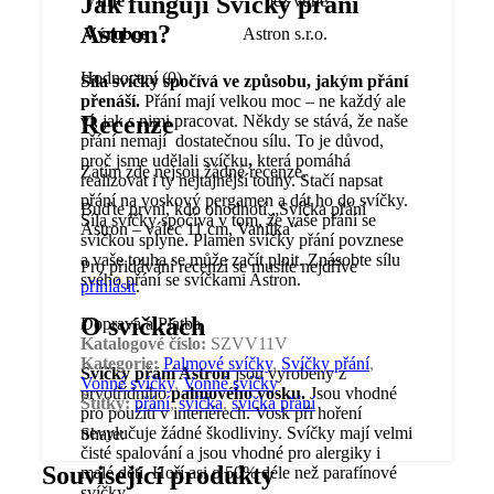
Jak fungují Svíčky přání
Vůně
bez vůně
Astron?
Výrobce
Astron s.r.o.
Hodnocení (0)
Síla svíčky spočívá ve způsobu, jakým přání
přenáší.
Přání mají velkou moc – ne každý ale
Recenze
ví, jak s nimi pracovat. Někdy se stává, že naše
přání nemají dostatečnou sílu. To je důvod,
proč jsme udělali svíčku
,
která pomáhá
Zatím zde nejsou žádné recenze.
realizovat i ty nejtajnější touhy. Stačí napsat
přání na voskový pergamen a dát ho do svíčky.
Buďte první, kdo ohodnotí „Svíčka přání
Síla svíčky spočívá v tom, že vaše přání se
Astron – válec 11 cm, Vanilka“
svíčkou splyne. Plamen svíčky přání povznese
a vaše touha se může začít plnit. Znásobte sílu
Pro přidávání recenzí se musíte nejdříve
svého přání se svíčkami Astron.
přihlásit
.
O svíčkách
Doprava a Platba
Katalogové číslo:
SZVV11V
Kategorie:
Palmové svíčky
,
Svíčky přání
,
Svíčky přání Astron
jsou vyrobeny z
Vonné svíčky
,
Vonné svíčky
prvotřídního
palmového vosku.
Jsou vhodné
Štítky:
přání
,
svíčka
,
svíčka přání
pro použití v interiérech. Vosk při hoření
nevylučuje žádné škodliviny. Svíčky mají velmi
Share:
čisté spalování a jsou vhodné pro alergiky i
Související produkty
malé děti. Hoří asi o 50% déle než parafínové
svíčky.