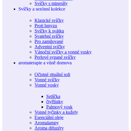
Svíčky s minerály
Svíčky a sezónní kolekce
Klasické svíčky
Proti hmyzu
Svíčky k svátku
Svatební svíčky
Pro zamilované
Adventní svíčky
Vánoční svíčky a vonné vosky
Perlové sypané svíčky
aromaterapie a vůně domova
Očistné rituální soli
Vonné svíčky
Vonné vosky
Srdíčka
čtyřlístky
Palmový vosk
Vonné tyčinky a kužely
Esenciální oleje
Aromalampy
Aroma difuzéry