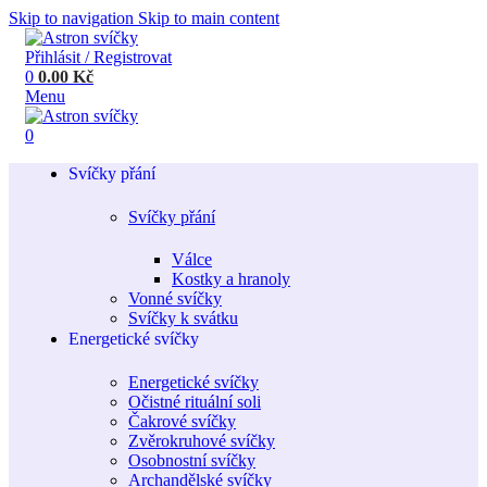
Skip to navigation
Skip to main content
Přihlásit / Registrovat
0
0.00
Kč
Menu
0
Svíčky přání
Svíčky přání
Válce
Kostky a hranoly
Vonné svíčky
Svíčky k svátku
Energetické svíčky
Energetické svíčky
Očistné rituální soli
Čakrové svíčky
Zvěrokruhové svíčky
Osobnostní svíčky
Archandělské svíčky