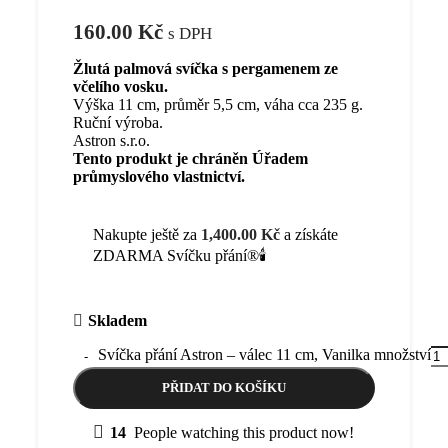
160.00
Kč
s DPH
Žlutá palmová svíčka s pergamenem ze
včelího vosku.
Výška 11 cm, průměr 5,5 cm, váha cca 235 g.
Ruční výroba.
Astron s.r.o.
Tento produkt je chráněn Úřadem
průmyslového vlastnictví.
Nakupte ještě za
1,400.00
Kč
a získáte
ZDARMA Svíčku přání®🕯️
Skladem
Svíčka přání Astron – válec 11 cm, Vanilka množství
PŘIDAT DO KOŠÍKU
14
People watching this product now!