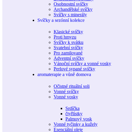
Osobnostní svíčky
Archandělské svíčky
Svíčky s minerály
Svíčky a sezónní kolekce
Klasické svíčky
Proti hmyzu
Svíčky k svátku
Svatební svíčky
Pro zamilované
Adventní svíčky
Vánoční svíčky a vonné vosky
Perlové sypané svíčky
aromaterapie a vůně domova
Očistné rituální soli
Vonné svíčky
Vonné vosky
Srdíčka
čtyřlístky
Palmový vosk
Vonné tyčinky a kužely
Esenciální oleje