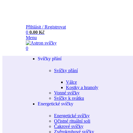
Přihlásit / Registrovat
0
0.00
Kč
Menu
0
Svíčky přání
Svíčky přání
Válce
Kostky a hranoly
Vonné svíčky
Svíčky k svátku
Energetické svíčky
Energetické svíčky
Očistné rituální soli
Čakrové svíčky
Zvěrokruhové svíčky