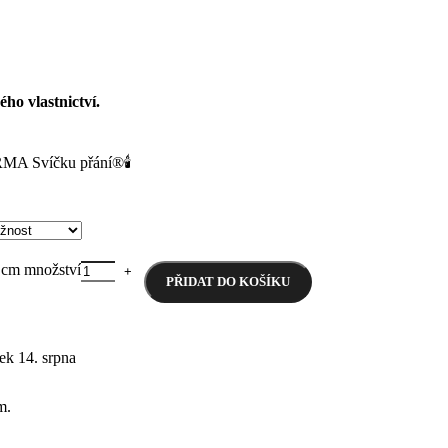
o vlastnictví.
MA Svíčku přání®🕯️
5 cm množství
PŘIDAT DO KOŠÍKU
ek 14. srpna
m.
 zapálit a přání se může začít plnit.