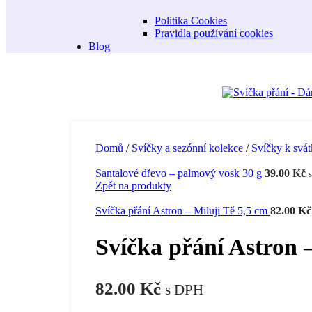
Politika Cookies
Pravidla používání cookies
Blog
Domů
/
Svíčky a sezónní kolekce
/
Svíčky k svá
Santalové dřevo – palmový vosk 30 g
39.00
Kč
Zpět na produkty
Svíčka přání Astron – Miluji Tě 5,5 cm
82.00
Kč
Svíčka přání Astron 
82.00
Kč
s DPH