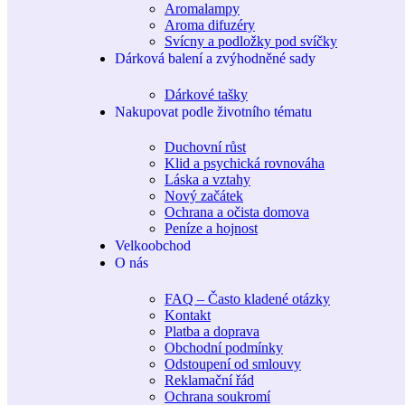
Aromalampy
Aroma difuzéry
Svícny a podložky pod svíčky
Dárková balení a zvýhodněné sady
Dárkové tašky
Nakupovat podle životního tématu
Duchovní růst
Klid a psychická rovnováha
Láska a vztahy
Nový začátek
Ochrana a očista domova
Peníze a hojnost
Velkoobchod
O nás
FAQ – Často kladené otázky
Kontakt
Platba a doprava
Obchodní podmínky
Odstoupení od smlouvy
Reklamační řád
Ochrana soukromí