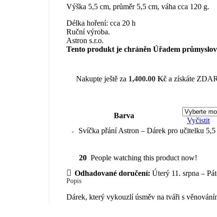
Výška 5,5 cm, průměr 5,5 cm, váha cca 120 g.
Délka hoření: cca 20 h
Ruční výroba.
Astron s.r.o.
Tento produkt je chráněn Úřadem průmyslovéh
Nakupte ještě za
1,400.00
Kč
a získáte ZDAR
Barva
Vyčistit
Svíčka přání Astron – Dárek pro učitelku 5,
20
People watching this product now!
Odhadované doručení:
Úterý 11. srpna – Pát
Popis
Dárek, který vykouzlí úsměv na tváři s věnování
Stačí napsat přání na pergamen, vložit do svíčky a