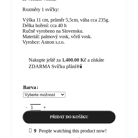
Rozměry 1 svíčky:
Výška 11 cm, průměr 5,5cm, váha cca 235g.
Délka hoření: cca 40 h
Ručně vyrobeno na Slovensku.
Materiál: palmový vosk, včelí vosk.
Vyrobce: Astron s.r.o.
Nakupte ještě za
1,400.00
Kč
a získáte
ZDARMA Svíčku přání®🕯️
Barva
Sada svíček – rodinné balení Svíčky přání – 4 ks x 11 cm 
PŘIDAT DO KOŠÍKU
9
People watching this product now!