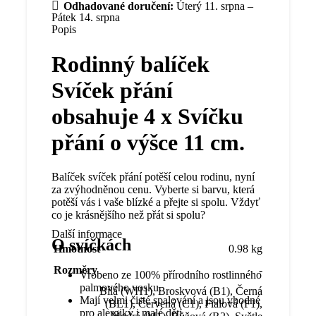
Odhadované doručení:
Úterý 11. srpna –
Pátek 14. srpna
Popis
Rodinný balíček
Svíček přání
obsahuje 4 x Svíčku
přání o výšce 11 cm.
Balíček svíček přání potěší celou rodinu, nyní
za zvýhodněnou cenu. Vyberte si barvu, která
potěší vás i vaše blízké a přejte si spolu. Vždyť
co je krásnějšího než přát si spolu?
Další informace
O svíčkách
Hmotnost
0.98 kg
Rozměry
-
Vrobeno ze 100% přírodního rostlinného
palmového vosku.
Bílá (WH1)
,
Broskvová (B1)
,
Černá
Mají velmi čisté spalování a jsou vhodné
(BL1)
,
Červená (C1)
,
Fialová (F1)
,
pro alergiky i malé děti.