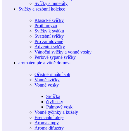
Svíčky s minerály
Svíčky a sezónní kolekce
Klasické svíčky
Proti hmyzu
Svíčky k svátku
Svatební svíčky
Pro zamilované
Adventní svíčky
Vánoční svíčky a vonné vosky
Perlové sypané svíčky
aromaterapie a vůně domova
Očistné rituální soli
Vonné svíčky
Vonné vosky
Srdíčka
čtyřlístky
Palmový vosk
Vonné tyčinky a kužely
Esenciální oleje
Aromalampy
Aroma difuzéry