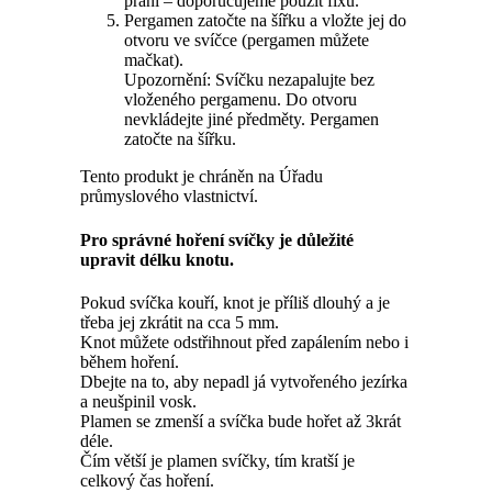
přání – doporučujeme použít fixu.
Pergamen zatočte na šířku a vložte jej do
otvoru ve svíčce (pergamen můžete
mačkat).
Upozornění: Svíčku nezapalujte bez
vloženého pergamenu. Do otvoru
nevkládejte jiné předměty. Pergamen
zatočte na šířku.
Tento produkt je chráněn na Úřadu
průmyslového vlastnictví.
Pro správné hoření svíčky je důležité
upravit délku knotu.
Pokud svíčka kouří, knot je příliš dlouhý a je
třeba jej zkrátit na cca 5 mm.
Knot můžete odstřihnout před zapálením nebo i
během hoření.
Dbejte na to, aby nepadl já vytvořeného jezírka
a neušpinil vosk.
Plamen se zmenší a svíčka bude hořet až 3krát
déle.
Čím větší je plamen svíčky, tím kratší je
celkový čas hoření.