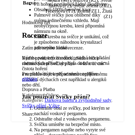
Modrá (M1)
,
Růžová (R2)
,
Světle
Barva
Při hoření nevylučují žádné škodliviny.
fialová (F2)
,
Světle zelená (ZE2)
,
Obsahují 100% bavněný knot.
Tyrkysová (T1)
,
Zelená ZE1
,
Žlutá
Palmové svíčky jsou oblíbené díky
(Z1)
svému jedinečnému vzhledu. Mají
Hodnocení (0)
neobyčejnou kresbu, která připomíná
námrazu na okně.
Recenze
Každá kresba na svíčce je unikátní, což
je způsobeno náhodnou krystalizací
palmového vosku.
Zatím zde nejsou žádné recenze.
Výroba palmových svíček probíhá bez přidání
Buďte první, kdo ohodnotí „Sada svíček –
chemických přísad, aby byla dodržena vzácná
rodinné balení Svíčky přání – 4 ks x 11 cm“
čistota hoření
Pro přidávání recenzí se musíte nejdříve
a nemohlo dojít k případnému nepříjemnému
přihlásit
.
dráždění dýchacích cest například u alergiků
nebo dětí.
Doprava a Platba
Katalogové číslo:
-
Jak používat Svíčky přání?
Kategorie:
Dárková balení a zvýhodněné sady
,
Svíčky přání
,
Válce
Odstraňte obal ze svíčky, pod kterým se
nachází voskový pergamen.
Share:
Odstraňte obal z voskového pergamenu.
Svíčku umístěte na bezpečné místo.
Na pergamen napište nebo vyryte své