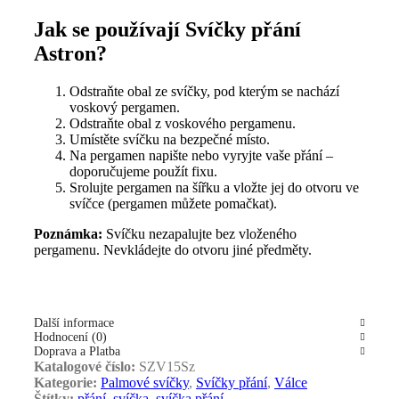
Jak se používají Svíčky přání
Astron?
Odstraňte obal ze svíčky, pod kterým se nachází
voskový pergamen.
Odstraňte obal z voskového pergamenu.
Umístěte svíčku na bezpečné místo.
Na pergamen napište nebo vyryjte vaše přání –
doporučujeme použít fixu.
Srolujte pergamen na šířku a vložte jej do otvoru ve
svíčce (pergamen můžete pomačkat).
Poznámka:
Svíčku nezapalujte bez vloženého
pergamenu. Nevkládejte do otvoru jiné předměty.
Další informace
Hodnocení (0)
Doprava a Platba
Katalogové číslo:
SZV15Sz
Kategorie:
Palmové svíčky
,
Svíčky přání
,
Válce
Štítky:
přání
,
svíčka
,
svíčka přání