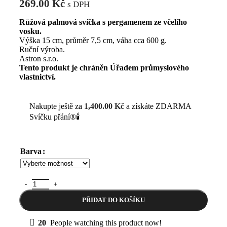
269.00
Kč
s DPH
Růžová palmová svíčka s pergamenem ze včelího
vosku.
Výška 15 cm, průměr 7,5 cm, váha cca 600 g.
Ruční výroba.
Astron s.r.o.
Tento produkt je chráněn Úřadem průmyslového
vlastnictví.
Nakupte ještě za
1,400.00
Kč
a získáte ZDARMA
Svíčku přání®🕯️
Barva
Svíčka přání Astron – válec 15 cm množství
PŘIDAT DO KOŠÍKU
20
People watching this product now!