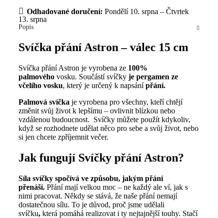
Odhadované doručení:
Pondělí 10. srpna – Čtvrtek
13. srpna
Popis
Svíčka přání Astron – válec 15 cm
Svíčka přání Astron je vyrobena ze
100%
palmového
vosku. Součástí svíčky
je pergamen ze
včelího vosku
, který je určený k napsání
přání.
Palmová svíčka
je vyrobena pro všechny, kteří chtějí
změnit svůj život k lepšímu – ovlivnit blízkou nebo
vzdálenou budoucnost. Svíčky můžete použít kdykoliv,
když se rozhodnete udělat něco pro sebe a svůj život, nebo
si jen chcete zpříjemnit večer.
Jak fungují Svíčky přání Astron?
Síla svíčky spočívá ve způsobu, jakým přání
přenáší.
Přání mají velkou moc – ne každý ale ví, jak s
nimi pracovat. Někdy se stává, že naše přání nemají
dostatečnou sílu. To je důvod, proč jsme udělali
svíčku
,
která pomáhá realizovat i ty nejtajnější touhy. Stačí