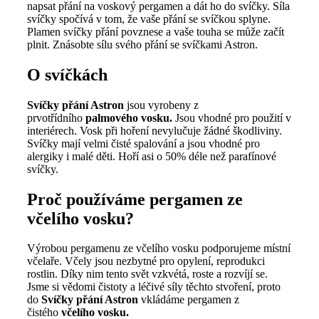
napsat přání na voskový pergamen a dát ho do svíčky. Síla
svíčky spočívá v tom, že vaše přání se svíčkou splyne.
Plamen svíčky přání povznese a vaše touha se může začít
plnit. Znásobte sílu svého přání se svíčkami Astron.
O svíčkách
Svíčky přání Astron
jsou vyrobeny z
prvotřídního
palmového vosku.
Jsou vhodné pro použití v
interiérech. Vosk při hoření nevylučuje žádné škodliviny.
Svíčky mají velmi čisté spalování a jsou vhodné pro
alergiky i malé děti. Hoří asi o 50% déle než parafínové
svíčky.
Proč používáme pergamen ze
včelího vosku?
Výrobou pergamenu ze včelího vosku podporujeme místní
včelaře. Včely jsou nezbytné pro opylení, reprodukci
rostlin. Díky nim tento svět vzkvétá, roste a rozvíjí se.
Jsme si vědomi čistoty a léčivé síly těchto stvoření, proto
do
Svíčky přání Astron
vkládáme pergamen z
čistého
včelího vosku.