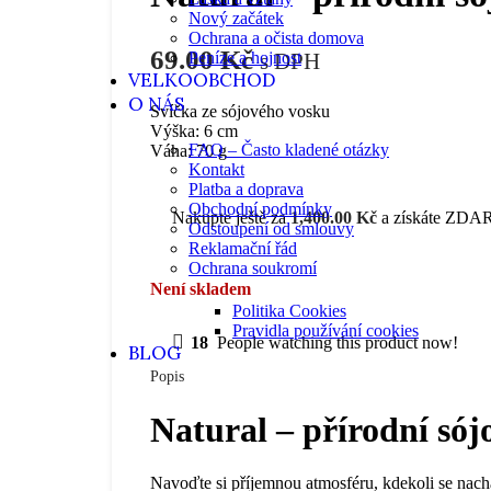
Nový začátek
Ochrana a očista domova
69.00
Kč
Peníze a hojnost
s DPH
VELKOOBCHOD
O NÁS
Svíčka ze sójového vosku
Výška: 6 cm
FAQ – Často kladené otázky
Váha: 70 g
Kontakt
Platba a doprava
Obchodní podmínky
Nakupte ještě za
1,400.00
Kč
a získáte ZDAR
Odstoupení od smlouvy
Reklamační řád
Ochrana soukromí
Není skladem
Politika Cookies
Pravidla používání cookies
18
People watching this product now!
BLOG
Popis
Natural – přírodní sój
Navoďte si příjemnou atmosféru, kdekoli se nacház