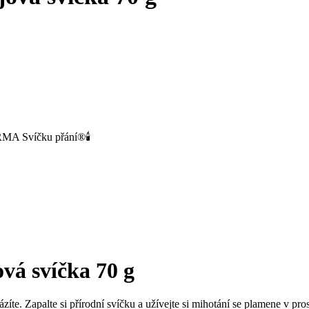
MA Svíčku přání®🕯️
ová svíčka 70 g
íte. Zapalte si přírodní svíčku a užívejte si mihotání se plamene v pros