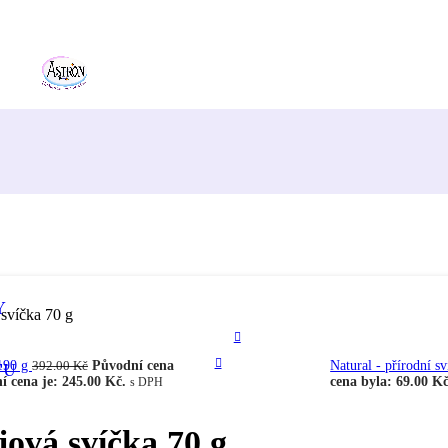
Y
 svíčka 70 g
 190 g
Původní cena
Natural - přírodní 
TU
392.00
Kč
í cena je: 245.00 Kč.
cena byla: 69.00 Kč
s DPH
jová svíčka 70 g