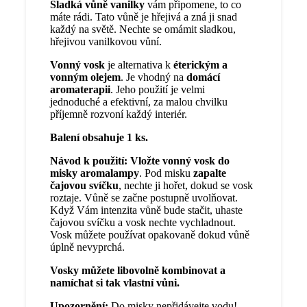
Sladká vůně vanilky
vám připomene, to co
máte rádi. Tato vůně je hřejivá a zná ji snad
každý na světě. Nechte se omámit sladkou,
hřejivou vanilkovou vůní.
Vonný vosk
je alternativa k
éterickým a
vonným olejem
. Je vhodný na
domácí
aromaterapii
. Jeho použití je velmi
jednoduché a efektivní, za malou chvilku
příjemně rozvoní každý interiér.
Balení obsahuje 1 ks.
Návod k použití:
Vložte vonný vosk do
misky aromalampy
. Pod misku
zapalte
čajovou svíčku
, nechte ji hořet, dokud se vosk
roztaje. Vůně se začne postupně uvolňovat.
Když Vám intenzita vůně bude stačit, uhaste
čajovou svíčku a vosk nechte vychladnout.
Vosk můžete používat opakovaně dokud vůně
úplně nevyprchá.
Vosky můžete libovolně kombinovat a
namíchat si tak vlastní vůni.
Upozornění:
Do misky nepřidávejte vodu!