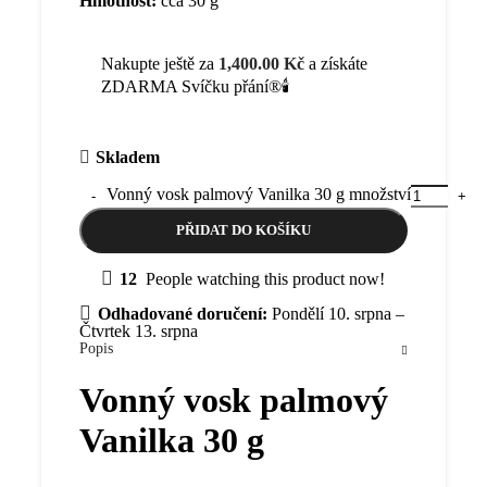
Hmotnost:
cca 30 g
Nakupte ještě za
1,400.00
Kč
a získáte
ZDARMA Svíčku přání®🕯️
Skladem
Vonný vosk palmový Vanilka 30 g množství
PŘIDAT DO KOŠÍKU
12
People watching this product now!
Odhadované doručení:
Pondělí 10. srpna –
Čtvrtek 13. srpna
Popis
Vonný vosk palmový
Vanilka 30 g