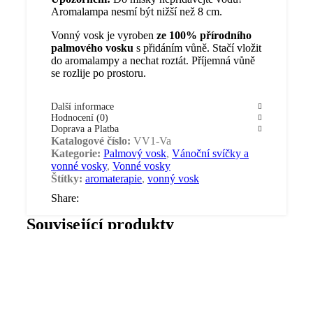
Aromalampa nesmí být nižší než 8 cm.
Vonný vosk je vyroben
ze 100% přírodního
palmového vosku
s přidáním vůně. Stačí vložit
do aromalampy a nechat roztát. Příjemná vůně
se rozlije po prostoru.
Další informace
Hodnocení (0)
Doprava a Platba
Katalogové číslo:
VV1-Va
Kategorie:
Palmový vosk
,
Vánoční svíčky a
vonné vosky
,
Vonné vosky
Štítky:
aromaterapie
,
vonný vosk
Share:
Související produkty
Santalové dřevo – palmový
Vonný v
Čajové
Vonný vosk
vosk 30 g
do
svíčky –
vánoční punč