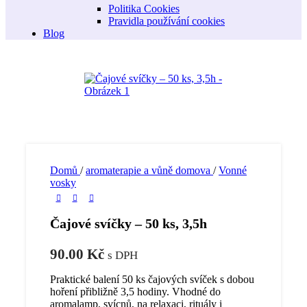
Politika Cookies
Pravidla používání cookies
Blog
Domů
/
aromaterapie a vůně domova
/
Vonné
vosky
Čajové svíčky – 50 ks, 3,5h
90.00
Kč
s DPH
Praktické balení 50 ks čajových svíček s dobou
hoření přibližně 3,5 hodiny. Vhodné do
aromalamp, svícnů, na relaxaci, rituály i