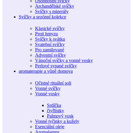
Osobnostní svíčky
Archandělské svíčky
Svíčky s minerály
Svíčky a sezónní kolekce
Klasické svíčky
Proti hmyzu
Svíčky k svátku
Svatební svíčky
Pro zamilované
Adventní svíčky
Vánoční svíčky a vonné vosky
Perlové sypané svíčky
aromaterapie a vůně domova
Očistné rituální soli
Vonné svíčky
Vonné vosky
Srdíčka
čtyřlístky
Palmový vosk
Vonné tyčinky a kužely
Esenciální oleje
Aromalampy