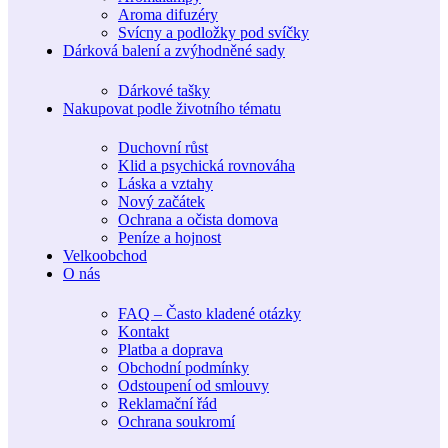
Aroma difuzéry
Svícny a podložky pod svíčky
Dárková balení a zvýhodněné sady
Dárkové tašky
Nakupovat podle životního tématu
Duchovní růst
Klid a psychická rovnováha
Láska a vztahy
Nový začátek
Ochrana a očista domova
Peníze a hojnost
Velkoobchod
O nás
FAQ – Často kladené otázky
Kontakt
Platba a doprava
Obchodní podmínky
Odstoupení od smlouvy
Reklamační řád
Ochrana soukromí