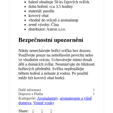
balení obsahuje 50 ks čajových svíček
doba hoření: cca 3,5 hodiny
materiál: parafín
kovový obal
vhodné do svícnů a aromalamp
země výroby: Čína
distributor: Astron s.r.o.
Bezpečnostní upozornění
Nikdy nenechávejte hořící svíčku bez dozoru.
Používejte pouze na nehořlavém povrchu nebo
ve vhodném svícnu. Uchovávejte mimo dosah
dětí a domácích zvířat. Neumisťujte do blízkosti
hořlavých předmětů. Svíčku nepřenášejte
během hoření a nehaste ji vodou. Po použití
může být kovový obal horký.
Další informace
Doprava a Platba
Kategorie:
Aromalampy
,
aromaterapie a vůně
domova
,
Vonné vosky
Share: