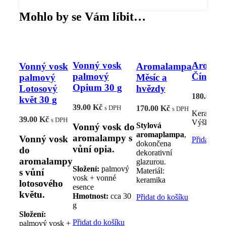
Mohlo by se Vám líbit…
Vonný vosk
Aromal
Vonný vosk
Aromalampa
palmový
Čínská 
palmový
Měsíc a
Opium 30 g
Lotosový
hvězdy
180.00
Kč
květ 30 g
39.00
Kč
s DPH
170.00
Kč
s DPH
Keramická
39.00
Kč
s DPH
Výška: 10
Stylová
Vonný vosk do
aromaplampa
,
aromalampy s
Vonný vosk
Přidat do 
dokončena
vůní opia.
do
dekorativní
aromalampy
glazurou.
Složení:
palmový
Materiál:
s vůní
vosk + vonné
keramika
lotosového
esence
květu.
Hmotnost:
cca 30
Přidat do košíku
g
Složení:
Přidat do košíku
palmový vosk +