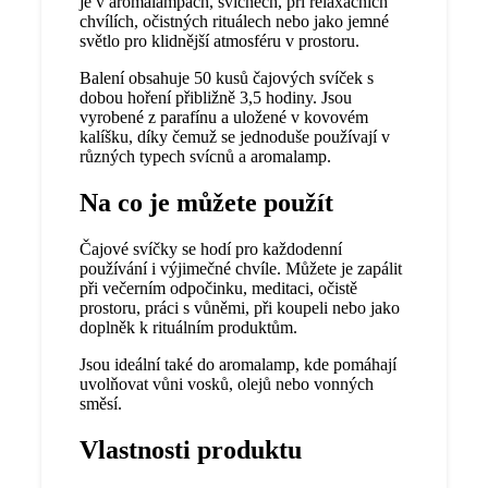
je v aromalampách, svícnech, při relaxačních
chvílích, očistných rituálech nebo jako jemné
světlo pro klidnější atmosféru v prostoru.
Balení obsahuje 50 kusů čajových svíček s
dobou hoření přibližně 3,5 hodiny. Jsou
vyrobené z parafínu a uložené v kovovém
kalíšku, díky čemuž se jednoduše používají v
různých typech svícnů a aromalamp.
Na co je můžete použít
Čajové svíčky se hodí pro každodenní
používání i výjimečné chvíle. Můžete je zapálit
při večerním odpočinku, meditaci, očistě
prostoru, práci s vůněmi, při koupeli nebo jako
doplněk k rituálním produktům.
Jsou ideální také do aromalamp, kde pomáhají
uvolňovat vůni vosků, olejů nebo vonných
směsí.
Vlastnosti produktu