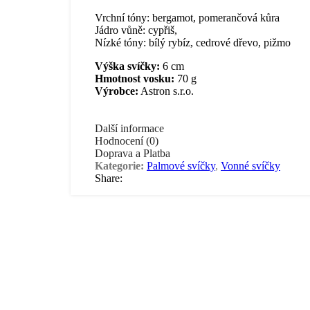
Vrchní tóny: bergamot, pomerančová kůra
Jádro vůně: cypřiš,
Nízké tóny: bílý rybíz, cedrové dřevo, pižmo
Výška svíčky:
6 cm
Hmotnost vosku:
70 g
Výrobce:
Astron s.r.o.
Další informace
Hodnocení (0)
Doprava a Platba
Kategorie:
Palmové svíčky
,
Vonné svíčky
Share:
Související produkty
Svíčka přání Astron –
Svíčka přání Astron – vá