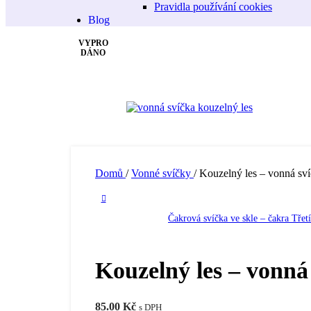
Pravidla používání cookies
Blog
VYPRO
DÁNO
Domů
/
Vonné svíčky
/
Kouzelný les – vonná sví
Čakrová svíčka ve skle – čakra Tře
Kouzelný les – vonná 
85.00
Kč
s DPH