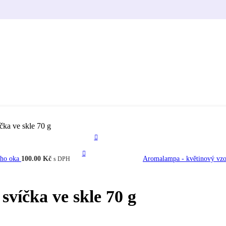
čka ve skle 70 g
tího oka
100.00
Kč
Aromalampa - květinový vz
s DPH
svíčka ve skle 70 g