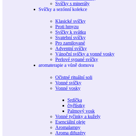
Svíčky s minerály
Svíčky a sezónní kolekce
Klasické svíčky
Proti hmyzu
Svíčky k svátku
Svatební svíčky
Pro zamilované
Adventní svíčky
Vánoční svíčky a vonné vosky
Perlové sypané svíčky
aromaterapie a vůně domova
Očistné rituální soli
Vonné svíčky
Vonné vosky
Srdíčka
čtyřlístky
Palmový vosk
Vonné tyčinky a kužely
Esenciální oleje
Aromalampy
Aroma difuzéry