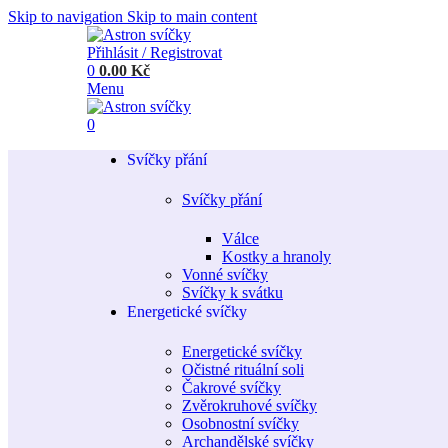
Skip to navigation
Skip to main content
Přihlásit / Registrovat
0
0.00
Kč
Menu
0
Svíčky přání
Svíčky přání
Válce
Kostky a hranoly
Vonné svíčky
Svíčky k svátku
Energetické svíčky
Energetické svíčky
Očistné rituální soli
Čakrové svíčky
Zvěrokruhové svíčky
Osobnostní svíčky
Archandělské svíčky