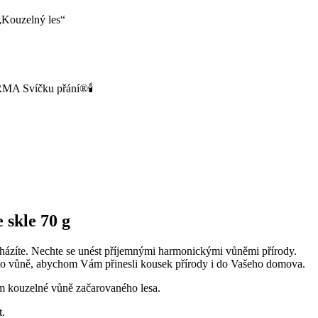
„Kouzelný les“
MA Svíčku přání®🕯️
 skle 70 g
cházíte. Nechte se unést příjemnými harmonickými vůněmi přírody.
tyto vůně, abychom Vám přinesli kousek přírody i do Vašeho domova.
m kouzelné vůně začarovaného lesa.
t.