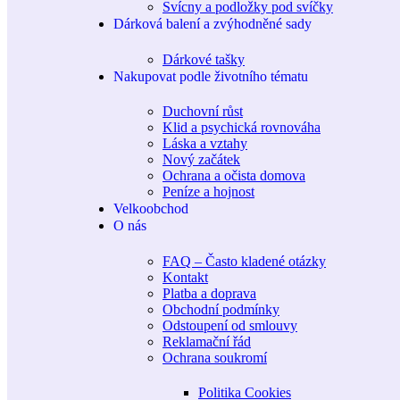
Svícny a podložky pod svíčky
Dárková balení a zvýhodněné sady
Dárkové tašky
Nakupovat podle životního tématu
Duchovní růst
Klid a psychická rovnováha
Láska a vztahy
Nový začátek
Ochrana a očista domova
Peníze a hojnost
Velkoobchod
O nás
FAQ – Často kladené otázky
Kontakt
Platba a doprava
Obchodní podmínky
Odstoupení od smlouvy
Reklamační řád
Ochrana soukromí
Politika Cookies