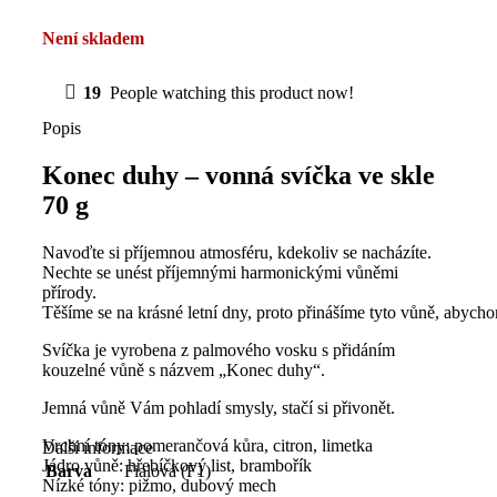
Není skladem
19
People watching this product now!
Popis
Konec duhy – vonná svíčka ve skle
70 g
Navoďte si příjemnou atmosféru, kdekoliv se nacházíte.
Nechte se unést příjemnými harmonickými vůněmi
přírody.
Těšíme se na krásné letní dny, proto přinášíme tyto vůně, abyc
Svíčka je vyrobena z palmového vosku s přidáním
kouzelné vůně s názvem „Konec duhy“.
J
emná vůně Vám pohladí smysly, stačí si přivonět.
Vrchní tóny: pomerančová kůra, citron, limetka
Další informace
Jádro vůně: hřebíčkový list, brambořík
Barva
Fialová (F1)
Nízké tóny: pižmo, dubový mech