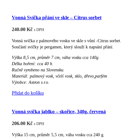
Vonná Svíčka přání ve skle – Citrus sorbet
240.00
Kč
s DPH
Vonná svíčka z palmového vosku ve skle s vůní -Citrus sorbet.
Součástí svíčky je pergamen, který slouží k napsání přání.
Výška 8,5 cm, průměr 7 cm, váha vosku cca
140g
.
Délka hoření: cca 40
h
.
Ručně vyrobeno na Slovensku.
Materiál: palmový vosk, včelí vosk, sklo, dřevo,parfém
Výrobce:
Astron
s.r.o.
Přidat do košíku
Vonná svíčka jablko – skořice, 340g, červená
206.00
Kč
s DPH
Výška 15 cm, průměr 5,5 cm, váha vosku cca 240 g.