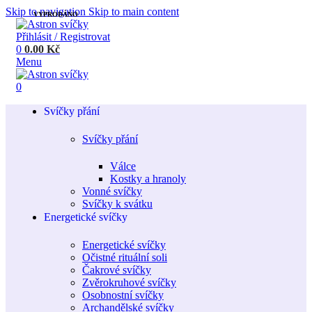
Skip to navigation
Skip to main content
VYPRODÁNO
Přihlásit / Registrovat
0
0.00
Kč
Menu
0
Svíčky přání
Svíčky přání
Válce
Kostky a hranoly
Vonné svíčky
Svíčky k svátku
Energetické svíčky
Energetické svíčky
Očistné rituální soli
Čakrové svíčky
Zvěrokruhové svíčky
Osobnostní svíčky
Archandělské svíčky