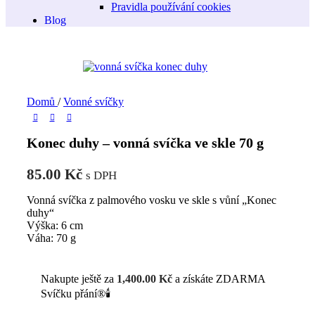
Pravidla používání cookies
Blog
Domů
/
Vonné svíčky
Konec duhy – vonná svíčka ve skle 70 g
85.00
Kč
s DPH
Vonná svíčka z palmového vosku ve skle s vůní „Konec
duhy“
Výška: 6 cm
Váha: 70 g
Nakupte ještě za
1,400.00
Kč
a získáte ZDARMA
Svíčku přání®🕯️