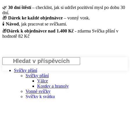
🌿
30 dní štěstí
– checklist, jak si udržet pozitivní mysl po dobu 30
dní.
🎁
Dárek ke každé objednávce
– vonný vosk.
🕯️
Návod
, jak pracovat se svíčkami.
🎁
Dárek k objednávce nad 1.400 Kč
- zdarma Svíčka přání v
hodnotě 82 Kč
Hledat
Svíčky přání
Svíčky přání
Válce
Kostky a hranoly
Vonné svíčky
Svíčky k svátku
Energetické svíčky
Energetické svíčky
Očistné rituální soli
Čakrové svíčky
Zvěrokruhové svíčky
Osobnostní svíčky