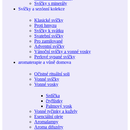
Svíčky s minerály
Svíčky a sezónní kolekce
Klasické svíčky
Proti hmyzu
Svíčky k svátku
Svatební svíčky
Pro zamilované
Adventní svíčky
Vánoční svíčky a vonné vosky
Perlové sypané svíčky
aromaterapie a vůně domova
Očistné rituální soli
Vonné svíčky
Vonné vosky
Srdíčka
čtyřlístky
Palmový vosk
Vonné tyčinky a kužely
Esenciální oleje
Aromalampy
Aroma difuzéry