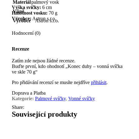
Materiál
palmový vosk
Výška svíčky:
6 cm
Vůně
Hmotnost vosku:
70 g
Výrobce:
Astron s.r.o.
Výrobce
Astron s.r.o.
Hodnocení (0)
Recenze
Zatím zde nejsou žádné recenze.
Buďte první, kdo ohodnotí „Konec duhy – vonná svíčka
ve skle 70 g“
Pro přidávání recenzí se musíte nejdříve
přihlásit
.
Doprava a Platba
Kategorie:
Palmové svíčky
,
Vonné svíčky
Share:
Související produkty