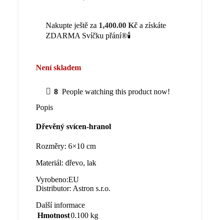
Nakupte ještě za
1,400.00
Kč
a získáte
ZDARMA Svíčku přání®🕯️
Není skladem
8
People watching this product now!
Popis
Dřevěný svícen-hranol
Rozměry: 6×10 cm
Materiál: dřevo, lak
Vyrobeno:EU
Distributor: Astron s.r.o.
Další informace
Hmotnost
0.100 kg