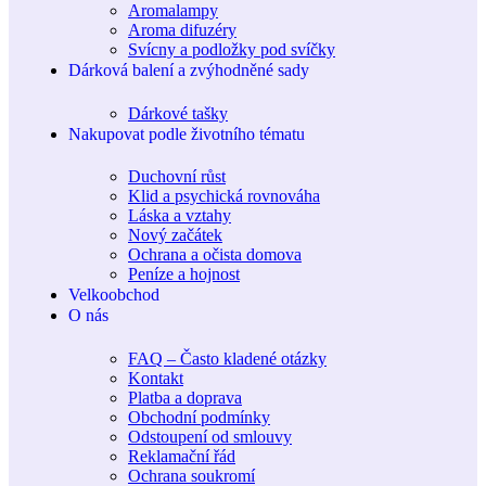
Aromalampy
Aroma difuzéry
Svícny a podložky pod svíčky
Dárková balení a zvýhodněné sady
Dárkové tašky
Nakupovat podle životního tématu
Duchovní růst
Klid a psychická rovnováha
Láska a vztahy
Nový začátek
Ochrana a očista domova
Peníze a hojnost
Velkoobchod
O nás
FAQ – Často kladené otázky
Kontakt
Platba a doprava
Obchodní podmínky
Odstoupení od smlouvy
Reklamační řád
Ochrana soukromí