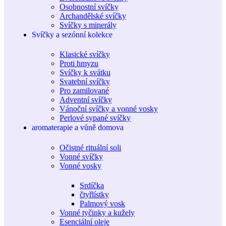
Osobnostní svíčky
Archandělské svíčky
Svíčky s minerály
Svíčky a sezónní kolekce
Klasické svíčky
Proti hmyzu
Svíčky k svátku
Svatební svíčky
Pro zamilované
Adventní svíčky
Vánoční svíčky a vonné vosky
Perlové sypané svíčky
aromaterapie a vůně domova
Očistné rituální soli
Vonné svíčky
Vonné vosky
Srdíčka
čtyřlístky
Palmový vosk
Vonné tyčinky a kužely
Esenciální oleje