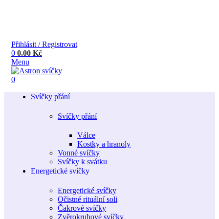
Přihlásit / Registrovat
0
0.00
Kč
Menu
0
Svíčky přání
Svíčky přání
Válce
Kostky a hranoly
Vonné svíčky
Svíčky k svátku
Energetické svíčky
Energetické svíčky
Očistné rituální soli
Čakrové svíčky
Zvěrokruhové svíčky