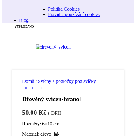
Politika Cookies
Pravidla používání cookies
Blog
VYPRODÁNO
Domů
/
Svícny a podložky pod svíčky
Dřevěný svícen-hranol
50.00
Kč
s DPH
Rozměry: 6×10 cm
Materiál: dřevo, lak