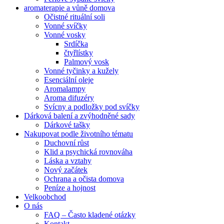
aromaterapie a vůně domova
Očistné rituální soli
Vonné svíčky
Vonné vosky
Srdíčka
čtyřlístky
Palmový vosk
Vonné tyčinky a kužely
Esenciální oleje
Aromalampy
Aroma difuzéry
Svícny a podložky pod svíčky
Dárková balení a zvýhodněné sady
Dárkové tašky
Nakupovat podle životního tématu
Duchovní růst
Klid a psychická rovnováha
Láska a vztahy
Nový začátek
Ochrana a očista domova
Peníze a hojnost
Velkoobchod
O nás
FAQ – Často kladené otázky
Kontakt