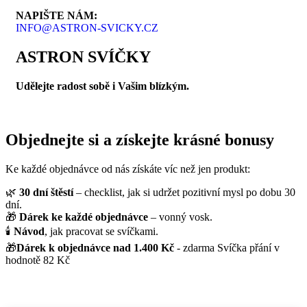
NAPIŠTE NÁM:
INFO@ASTRON-SVICKY.CZ
ASTRON SVÍČKY
Udělejte radost sobě i Vašim blízkým.
Objednejte si a získejte krásné bonusy
Ke každé objednávce od nás získáte víc než jen produkt:
🌿
30 dní štěstí
– checklist, jak si udržet pozitivní mysl po dobu 30
dní.
🎁
Dárek ke každé objednávce
– vonný vosk.
🕯️
Návod
, jak pracovat se svíčkami.
🎁
Dárek k objednávce nad 1.400 Kč
- zdarma Svíčka přání v
hodnotě 82 Kč