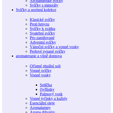
Archandělské svíčky
Svíčky s minerály
Svíčky a sezónní kolekce
Klasické svíčky
Proti hmyzu
Svíčky k svátku
Svatební svíčky
Pro zamilované
Adventní svíčky
Vánoční svíčky a vonné vosky
Perlové sypané svíčky
aromaterapie a vůně domova
Očistné rituální soli
Vonné svíčky
Vonné vosky
Srdíčka
čtyřlístky
Palmový vosk
Vonné tyčinky a kužely
Esenciální oleje
Aromalampy
Aroma difuzéry