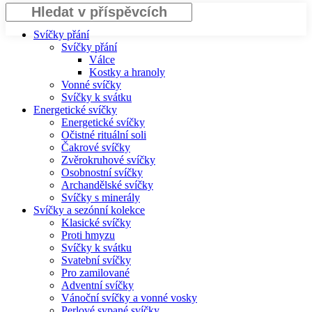
Hledat
Svíčky přání
Svíčky přání
Válce
Kostky a hranoly
Vonné svíčky
Svíčky k svátku
Energetické svíčky
Energetické svíčky
Očistné rituální soli
Čakrové svíčky
Zvěrokruhové svíčky
Osobnostní svíčky
Archandělské svíčky
Svíčky s minerály
Svíčky a sezónní kolekce
Klasické svíčky
Proti hmyzu
Svíčky k svátku
Svatební svíčky
Pro zamilované
Adventní svíčky
Vánoční svíčky a vonné vosky
Perlové sypané svíčky