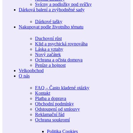
Svícny a podložky pod svíčky
Dárková balení a zvýhodněné sady
Dárkové tašky
Nakupovat podle životního tématu
Duchovní růst
Klid a psychická rovnováha
Láska a vztahy
Nový začátek
Ochrana a očista domova
Peníze a hojnost
Velkoobchod
O nás
FAQ – Často kladené otázky
Kontakt
Platba a doprava
Obchodní podmínky
Odstoupení od smlouvy
Reklamační řád
Ochrana soukromí
Politika Cookies