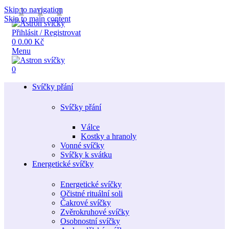
Skip to navigation
Skip to main content
Přihlásit / Registrovat
0
0.00
Kč
Menu
0
Svíčky přání
Svíčky přání
Válce
Kostky a hranoly
Vonné svíčky
Svíčky k svátku
Energetické svíčky
Energetické svíčky
Očistné rituální soli
Čakrové svíčky
Zvěrokruhové svíčky
Osobnostní svíčky