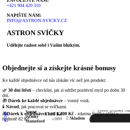
ZAVOLEJTE NÁM:
+421 904 420 310
NAPIŠTE NÁM:
INFO@ASTRON-SVICKY.CZ
ASTRON SVÍČKY
Udělejte radost sobě i Vašim blízkým.
Objednejte si a získejte krásné bonusy
Ke každé objednávce od nás získáte víc než jen produkt:
🌿
30 dní štěstí
– checklist, jak si udržet pozitivní mysl po dobu 30
dní.
🎁
Dárek ke každé objednávce
– vonný vosk.
🕯️
Návod
, jak pracovat se svíčkami.
Vonné tyčinky St
Vonné
🎁
Dárek k objednávce nad 1.400 Kč
- zdarma Svíčka přání v
57.00
Kč
Můj účet
0
tyčinky
Skladem
hodnotě 82 Kč
s DPH
Košík
Stampford
– Radost
Hledat