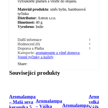
vyfoukněte plamen a vložte do stojanu.
Materiál produktu
: směs bylin, bambusová
tyčinka
Distributor
: Astron s.r.o.
Hmotnost:
40 g
Vyrobeno
: Indie
Další informace
Hodnocení (0)
Doprava a Platba
Kategorie:
aromaterapie a vůně domova
,
Vonné tyčinky a kužely
Share:
Související produkty
Aromalampa
Aromala
Aromalampa
– Malá sova
velká –
Aromalampa
– Vážka
keramika 5
Vážka hn