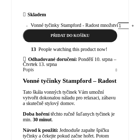
Skladem
Vonné tyčinky Stampford - Radost množství
PŘIDAT DO KOŠÍKU
13
People watching this product now!
Odhadované doručení:
Pondělí 10. srpna –
Čtvrtek 13. srpna
Popis
Vonné tyčinky Stampford – Radost
Tato škála vonných tyčinek Vám umožní
vytvořit dokonalou náladu pro relaxaci, zábavu
a skutečně stylový domov.
Doba hoření
těchto ručně šuľanych tyčinek je
min.
30 minut
.
Návod k použití:
Jednoduše zapalte špičku
tyčinky a čekejte pokud začne hořet. Potom