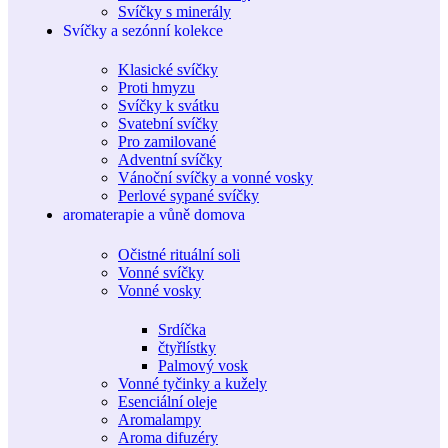
Svíčky s minerály
Svíčky a sezónní kolekce
Klasické svíčky
Proti hmyzu
Svíčky k svátku
Svatební svíčky
Pro zamilované
Adventní svíčky
Vánoční svíčky a vonné vosky
Perlové sypané svíčky
aromaterapie a vůně domova
Očistné rituální soli
Vonné svíčky
Vonné vosky
Srdíčka
čtyřlístky
Palmový vosk
Vonné tyčinky a kužely
Esenciální oleje
Aromalampy
Aroma difuzéry