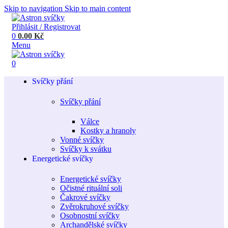
Skip to navigation
Skip to main content
Přihlásit / Registrovat
0
0.00
Kč
Menu
0
Svíčky přání
Svíčky přání
Válce
Kostky a hranoly
Vonné svíčky
Svíčky k svátku
Energetické svíčky
Energetické svíčky
Očistné rituální soli
Čakrové svíčky
Zvěrokruhové svíčky
Osobnostní svíčky
Archandělské svíčky