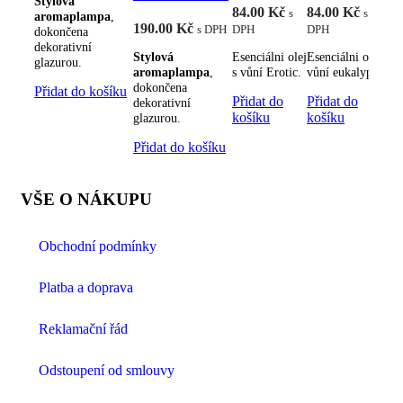
Stylová
84.00
Kč
84.00
Kč
s
s
aromaplampa
,
190.00
Kč
8
s DPH
DPH
DPH
dokončena
D
dekorativní
Stylová
Esenciálni olej
Esenciálni olej s
glazurou.
aromaplampa
,
s vůní Erotic.
vůní eukalyptu.
Es
dokončena
s 
Přidat do košíku
Přidat do
Přidat do
dekorativní
H
košíku
košíku
glazurou.
P
Přidat do košíku
k
VŠE O NÁKUPU
Obchodní podmínky
Platba a doprava
Reklamační řád
Odstoupení od smlouvy