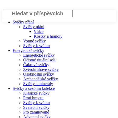
Hledat
Svíčky přání
Svíčky přání
Válce
Kostky a hranoly
Vonné svíčky
Svíčky k svátku
Energetické svíčky
Energetické svíčky
Očistné rituální soli
Čakrové svíčky
Zvěrokruhové svíčky
Osobnostní svíčky
Archandělské svíčky
Svíčky s minerály
Svíčky a sezónní kolekce
Klasické svíčky
Proti hmyzu
Svíčky k svátku
Svatební svíčky
Pro zamilované
Adventní svíčky