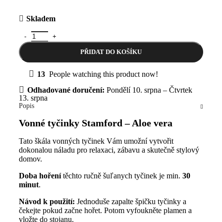
Skladem
Vonné tyčinky Stamford - Aloe vera množství
PŘIDAT DO KOŠÍKU
13
People watching this product now!
Odhadované doručení:
Pondělí 10. srpna – Čtvrtek
13. srpna
Popis
Vonné tyčinky Stamford – Aloe vera
Tato škála vonných tyčinek Vám umožní vytvořit
dokonalou náladu pro relaxaci, zábavu a skutečně stylový
domov.
Doba hoření
těchto ručně šuľanych tyčinek je min.
30
minut
.
Návod k použití:
Jednoduše zapalte špičku tyčinky a
čekejte pokud začne hořet. Potom vyfoukněte plamen a
vložte do stojanu.