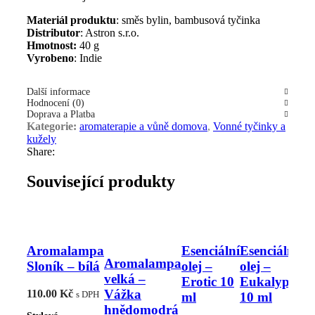
Materiál produktu
: směs bylin, bambusová tyčinka
Distributor
: Astron s.r.o.
Hmotnost:
40 g
Vyrobeno
: Indie
Další informace
Hodnocení (0)
Doprava a Platba
Kategorie:
aromaterapie a vůně domova
,
Vonné tyčinky a
kužely
Share:
Související produkty
Aromalampa
Esenciální
Esenciální
Aromalampa
E
Sloník – bílá
olej –
olej –
velká –
o
Erotic 10
Eukalyptus
Vážka
H
110.00
Kč
s DPH
ml
10 ml
hnědomodrá
1