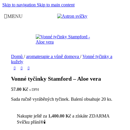
Skip to navigation
Skip to main content
MENU
Domů
/
aromaterapie a vůně domova
/
Vonné tyčinky a
kužely
Vonné tyčinky Stamford – Aloe vera
57.00
Kč
s DPH
Sada ručně vyráběných tyčinek. Balení obsahuje 20 ks.
Nakupte ještě za
1,400.00
Kč
a získáte ZDARMA
Svíčku přání®🕯️