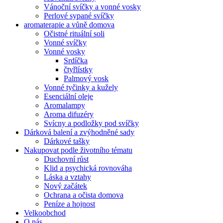
Vánoční svíčky a vonné vosky
Perlové sypané svíčky
aromaterapie a vůně domova
Očistné rituální soli
Vonné svíčky
Vonné vosky
Srdíčka
čtyřlístky
Palmový vosk
Vonné tyčinky a kužely
Esenciální oleje
Aromalampy
Aroma difuzéry
Svícny a podložky pod svíčky
Dárková balení a zvýhodněné sady
Dárkové tašky
Nakupovat podle životního tématu
Duchovní růst
Klid a psychická rovnováha
Láska a vztahy
Nový začátek
Ochrana a očista domova
Peníze a hojnost
Velkoobchod
O nás