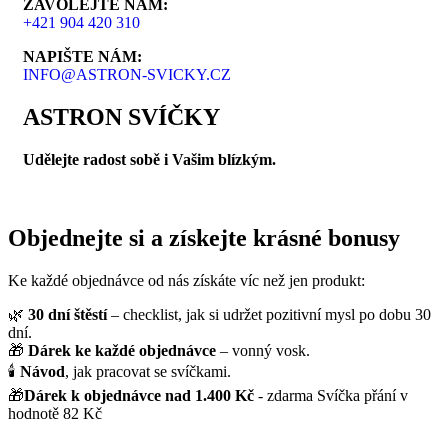
ZAVOLEJTE NÁM:
+421 904 420 310
NAPIŠTE NÁM:
INFO@ASTRON-SVICKY.CZ
ASTRON SVÍČKY
Udělejte radost sobě i Vašim blízkým.
Objednejte si a získejte krásné bonusy
Ke každé objednávce od nás získáte víc než jen produkt:
🌿
30 dní štěstí
– checklist, jak si udržet pozitivní mysl po dobu 30
dní.
🎁
Dárek ke každé objednávce
– vonný vosk.
🕯️
Návod
, jak pracovat se svíčkami.
🎁
Dárek k objednávce nad 1.400 Kč
- zdarma Svíčka přání v
hodnotě 82 Kč