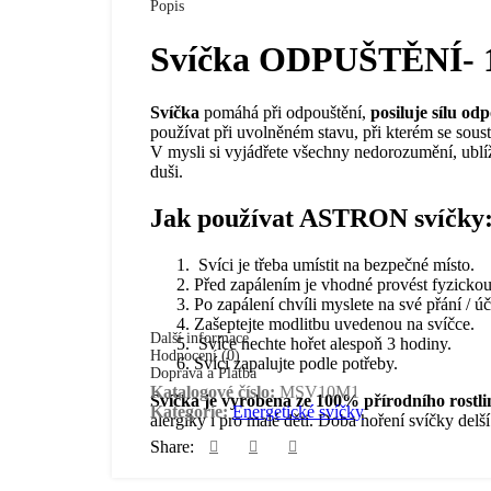
Popis
Svíčka ODPUŠTĚNÍ- 
Svíčka
pomáhá při odpouštění,
posiluje sílu od
používat při uvolněném stavu, při kterém se soustř
V mysli si vyjádřete všechny nedorozumění, ublíž
duši.
Jak používat ASTRON svíčky
Svíci je třeba umístit na bezpečné místo.
Před zapálením je vhodné provést fyzickou o
Po zapálení chvíli myslete na své přání / účel
Zašeptejte modlitbu uvedenou na svíčce.
Další informace
Svíce nechte hořet alespoň 3 hodiny.
Hodnocení (0)
Svíci zapalujte podle potřeby.
Doprava a Platba
Katalogové číslo:
MSV10M1
Svíčka je vyrobena ze 100% přírodního rost
Kategorie:
Energetické svíčky
alergiky i pro malé děti. Doba hoření svíčky delš
Share: