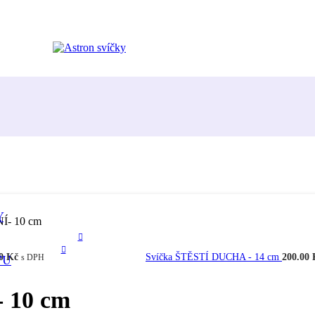
Y
Í- 10 cm
00
Kč
Svíčka ŠTĚSTÍ DUCHA - 14 cm
200.00
TU
s DPH
 10 cm