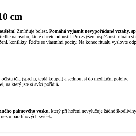
10 cm
pouštění
. Zmírňuje bolest.
Pomáhá vyjasnit nevypořádané vztahy, spo
edíte na osobu, které chcete odpustit. Pro zvýšení úspěšnosti rituálu si
ení, konflikty. Řiďte se vlastními pocity. Na konec rituálu vyslovte od
:
čistu těla (sprcha, teplá koupel) a sednout si do meditační polohy.
, na který jste si svíci pořídili.
linného palmového vosku
, který při hoření nevylučuje žádné škodliviny
í než u parafínových svíček.