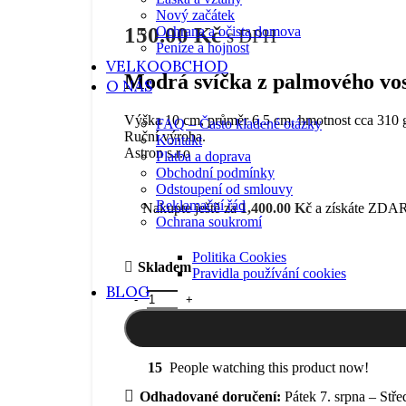
Nový začátek
150.00
Kč
Ochrana a očista domova
s DPH
Peníze a hojnost
VELKOOBCHOD
Modrá svíčka z palmového vo
O NÁS
Výška 10 cm, průměr 6,5 cm, hmotnost cca 310 
FAQ – Často kladené otázky
Ruční výroba.
Kontakt
Astron s.r.o
Platba a doprava
Obchodní podmínky
Odstoupení od smlouvy
Reklamační řád
Nakupte ještě za
1,400.00
Kč
a získáte ZDAR
Ochrana soukromí
Politika Cookies
Skladem
Pravidla používání cookies
BLOG
Svíčka ODPUŠTĚNÍ- 10 cm množství
15
People watching this product now!
Odhadované doručení:
Pátek 7. srpna – Stře