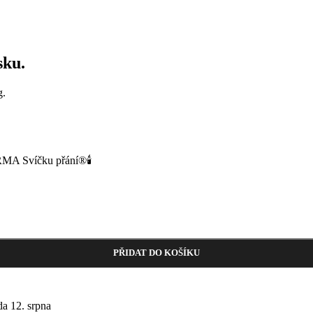
sku.
g.
MA Svíčku přání®🕯️
PŘIDAT DO KOŠÍKU
da 12. srpna