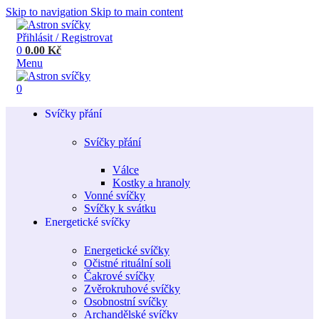
Skip to navigation
Skip to main content
Přihlásit / Registrovat
0
0.00
Kč
Menu
0
Svíčky přání
Svíčky přání
Válce
Kostky a hranoly
Vonné svíčky
Svíčky k svátku
Energetické svíčky
Energetické svíčky
Očistné rituální soli
Čakrové svíčky
Zvěrokruhové svíčky
Osobnostní svíčky
Archandělské svíčky