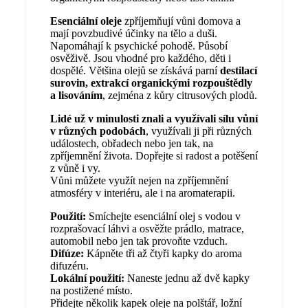
Esenciální oleje
zpříjemňují vůni domova a
mají povzbudivé účinky na tělo a duši.
Napomáhají k psychické pohodě. Působí
osvěživě. Jsou vhodné pro každého, děti i
dospělé. Většina olejů se získává parní
destilací
surovin, extrakcí organickými rozpouštědly
a lisováním
, zejména z kůry citrusových plodů.
Lidé už v minulosti znali a využívali sílu vůní
v různých podobách
, využívali ji při různých
událostech, obřadech nebo jen tak, na
zpříjemnění života. Dopřejte si radost a potěšení
z vůně i vy.
Vůni můžete využít nejen na zpříjemnění
atmosféry v interiéru, ale i na aromaterapii.
Použití:
Smíchejte esenciální olej s vodou v
rozprašovací láhvi a osvěžte prádlo, matrace,
automobil nebo jen tak provoňte vzduch.
Difúze:
Kápněte tři až čtyři kapky do aroma
difuzéru.
Lokální použití:
Naneste jednu až dvě kapky
na postižené místo.
Přidejte několik kapek oleje na polštář, ložní