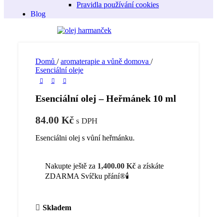
Pravidla používání cookies
Blog
Domů
/
aromaterapie a vůně domova
/
Esenciální oleje
Esenciální olej – Heřmánek 10 ml
84.00
Kč
s DPH
Esenciálni olej s vůní heřmánku.
Nakupte ještě za
1,400.00
Kč
a získáte
ZDARMA Svíčku přání®🕯️
Skladem