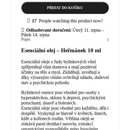
PŘIDAT DO KOŠÍKU
17
People watching this product now!
Odhadované doručení:
Úterý 11. srpna –
Pátek 14. srpna
Popis
Esenciální olej – Heřmánek 10 ml
Esenciální oleje z řady bylinkových vůní
zpříjemňují vůni domova a mají pozitivní
účinky na tělo a mysl. Zklidňují, uvolňují a
díky výrazným vůním ovlivňují náladu, duševní
stav a psychickou pohodu.
Bylinkové esence jsou vhodné pro osoby s
hyperaktivitou, sklony k depresi, psychickými
poruchami, únavě a bolestech.
Esenciální oleje jsou vhodné pro každého, děti i
dospělé. Vyskytují se hlavně v květech, listech,
kůře a kořenech rostlin. Většina olejů se
získává parní destilací surovin, extrakcí
organickými rozpouštědly nebo lisováním.