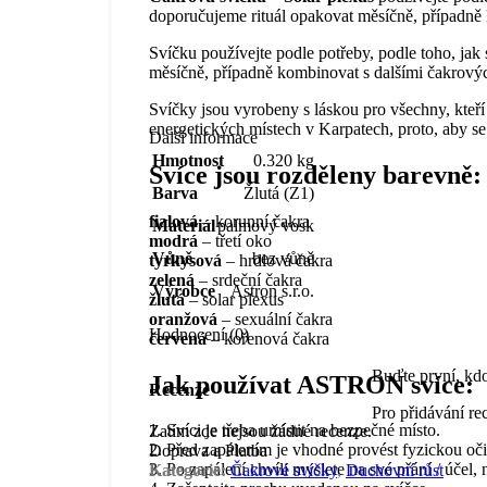
doporučujeme rituál opakovat měsíčně, případně
Svíčku používejte podle potřeby, podle toho, jak 
měsíčně, případně kombinovat s dalšími čakrový
Svíčky jsou vyrobeny s láskou pro všechny, kteří
energetických místech v Karpatech, proto, aby se z
Další informace
Hmotnost
0.320 kg
Svíce jsou rozděleny barevně:
Barva
Žlutá (Z1)
fialová
– korunní čakra
Materiál
palmový vosk
modrá
– třetí oko
Vůně
bez vůně
tyrkysová
– hrdlová čakra
zelená
– srdeční čakra
Výrobce
Astron s.r.o.
žlutá
– solar plexus
oranžová
– sexuální čakra
Hodnocení (0)
červená
– kořenová čakra
Buďte první, kd
Jak používat ASTRON svíce:
Recenze
Pro přidávání re
1. Svíci je třeba umístit na bezpečné místo.
Zatím zde nejsou žádné recenze.
2. Před zapálením je vhodné provést fyzickou očis
Doprava a Platba
3. Po zapálení chvíli myslete na své přání / účel, na
Kategorie:
Čakrové svíčky
,
Duchovní růst