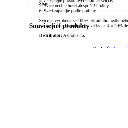
4. Zašeptejte prosbu uvedenou na svíčce.
Share:
5. Svíce nechte hořet alespoň 3 hodiny.
6. Svíci zapalujte podle potřeby.
Svíce je vyrobena ze 100% přírodního rostlinného
Související produkty
pro malé děti. Doba hoření svíčky je až o 50% de
Distributor:
Astron s.r.o.
Sada Čakrový
Čakrová
svíček ve skle 
svíčka ve skle
Čakrová
– čakra
635.00
Kč
s
svíčka s
Třetího oka
minerály – 7
Sada
Čaker
100.00
Kč
s DPH
Čakrov
Čakrová
290.00
Kč
s
svíčka ve skle -
DPH
čakra Třetího
svíček 
Čakrová
oka.
svíčka s
Váha svíčky je
skle - 7
minerály - 7
70 g.
Čaker.
Ruční výroba.