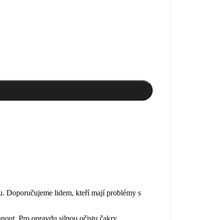
u. Doporučujeme lidem, kteří mají problémy s
hnout. Pro opravdu silnou očistu čakry