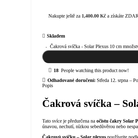
Nakupte ještě za
1,400.00
Kč
a získáte ZDAR
Skladem
Čakrová svíčka - Solar Plexus 10 cm množst
18
People watching this product now!
Odhadované doručení:
Středa 12. srpna – Po
Popis
Čakrová svíčka – Sol
Tato svíce je předurčena na
očistu čakry Solar 
únavou, nechutí, nízkou sebedůvěrou nebo nespa
Čakrovú svíčku – Solar plexus
používejte podle