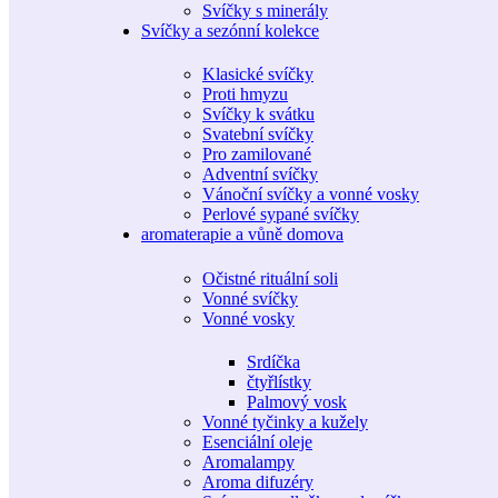
Svíčky s minerály
Svíčky a sezónní kolekce
Klasické svíčky
Proti hmyzu
Svíčky k svátku
Svatební svíčky
Pro zamilované
Adventní svíčky
Vánoční svíčky a vonné vosky
Perlové sypané svíčky
aromaterapie a vůně domova
Očistné rituální soli
Vonné svíčky
Vonné vosky
Srdíčka
čtyřlístky
Palmový vosk
Vonné tyčinky a kužely
Esenciální oleje
Aromalampy
Aroma difuzéry