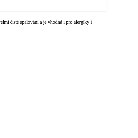
mi čisté spalování a je vhodná i pro alergiky i
čka DUCHOVNÍ
Svíčka
MONIE 14 cm
MEDITAČNÍ – 10
cm
200.00
Kč
s DPH
150.00
Kč
s DPH
á energetická svíčka z
ového vosku.
Svíčka z palmového
vosku.
Výška 10 cm, průměr
6,5 cm, hmotnost cca
310 g.
Ruční výroba.
Astron s.r.o