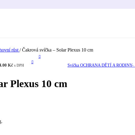
ovní růst
/
Čakrová svíčka – Solar Plexus 10 cm
4.00
Kč
Svíčka OCHRANA DĚTÍ A RODINY-
s DPH
ar Plexus 10 cm
g.