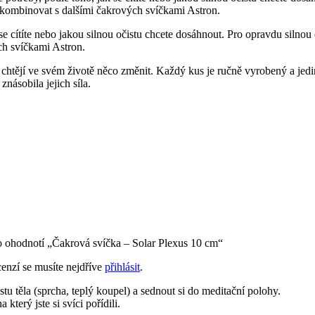
 kombinovat s dalšími čakrových svíčkami Astron.
se cítíte nebo jakou silnou očistu chcete dosáhnout. Pro opravdu silno
ch svíčkami Astron.
 chtějí ve svém životě něco změnit. Každý kus je ručně vyrobený a jed
násobila jejich síla.
o ohodnotí „Čakrová svíčka – Solar Plexus 10 cm“
cenzí se musíte nejdříve
přihlásit
.
tu těla (sprcha, teplý koupel) a sednout si do meditační polohy.
 který jste si svíci pořídili.