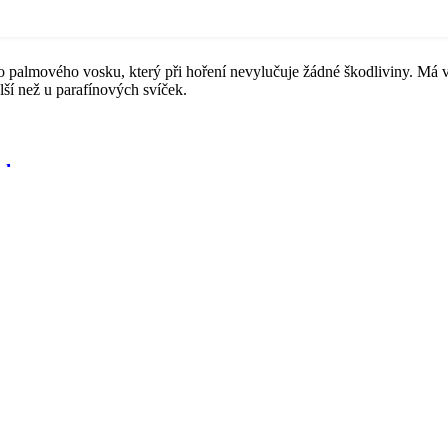
 palmového vosku, který při hoření nevylučuje žádné škodliviny. Má vel
lší než u parafínových svíček.
ch
Sví
Čakrová
Čakrová
– 7 ks
Čakrová
HAR
svíčka –
svíčka –
svíčka ve skle
Kořenová
Hrdelní
 DPH
– Sexuální
čakra 10 cm
čakra 10 cm
čakra
Modr
150.00
Kč
150.00
Kč
s DPH
s DPH
palm
100.00
Kč
s DPH
ých
Svíčka z
Svíčka z
Čakrová
palmového
palmového
svíčka ve skle
vosku.
vosku.
ve
- Sexuální
Výška 10 cm,
Výška 10 cm,
čakra
průměr 6,5
průměr 6,5
 ks
Váha svíčky
cm, hmotnost
cm, hmotnost
je 70 g.
cca 310 g.
cca 310 g.