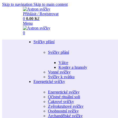
Skip to navigation
Skip to main content
Přihlásit / Registrovat
0
0.00
Kč
Menu
0
Svíčky přání
Svíčky přání
Válce
Kostky a hranoly
Vonné svíčky
Svíčky k svátku
Energetické svíčky
Energetické svíčky
Očistné rituální soli
Čakrové svíčky
Zvěrokruhové svíčky
Osobnostní svíčky
Archandělské svíčky