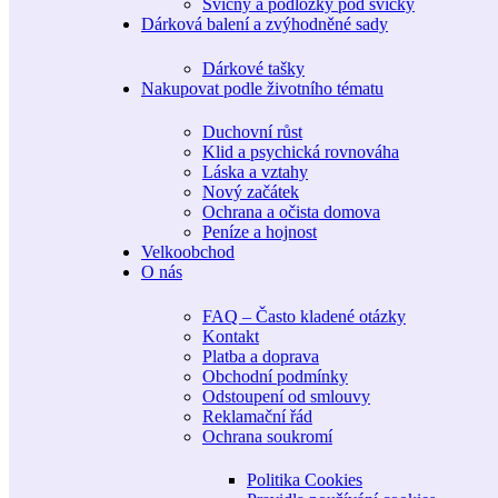
Svícny a podložky pod svíčky
Dárková balení a zvýhodněné sady
Dárkové tašky
Nakupovat podle životního tématu
Duchovní růst
Klid a psychická rovnováha
Láska a vztahy
Nový začátek
Ochrana a očista domova
Peníze a hojnost
Velkoobchod
O nás
FAQ – Často kladené otázky
Kontakt
Platba a doprava
Obchodní podmínky
Odstoupení od smlouvy
Reklamační řád
Ochrana soukromí
Politika Cookies