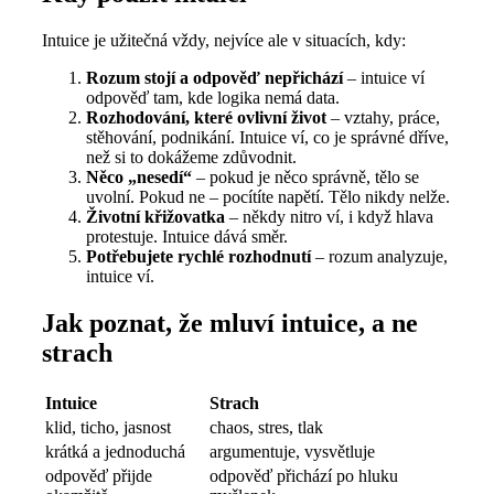
Intuice je užitečná vždy, nejvíce ale v situacích, kdy:
Rozum stojí a odpověď nepřichází
– intuice ví
odpověď tam, kde logika nemá data.
Rozhodování, které ovlivní život
– vztahy, práce,
stěhování, podnikání. Intuice ví, co je správné dříve,
než si to dokážeme zdůvodnit.
Něco „nesedí“
– pokud je něco správně, tělo se
uvolní. Pokud ne – pocítíte napětí. Tělo nikdy nelže.
Životní křižovatka
– někdy nitro ví, i když hlava
protestuje. Intuice dává směr.
Potřebujete rychlé rozhodnutí
– rozum analyzuje,
intuice ví.
Jak poznat, že mluví intuice, a ne
strach
Intuice
Strach
klid, ticho, jasnost
chaos, stres, tlak
krátká a jednoduchá
argumentuje, vysvětluje
odpověď přijde
odpověď přichází po hluku