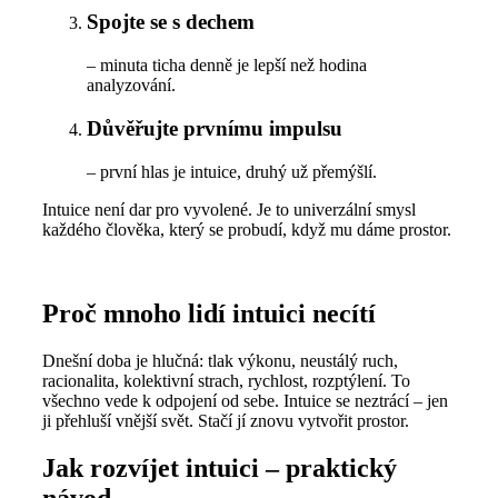
Spojte se s dechem
– minuta ticha denně je lepší než hodina
analyzování.
Důvěřujte prvnímu impulsu
– první hlas je intuice, druhý už přemýšlí.
Intuice není dar pro vyvolené. Je to univerzální smysl
každého člověka, který se probudí, když mu dáme prostor.
Proč mnoho lidí intuici necítí
Dnešní doba je hlučná: tlak výkonu, neustálý ruch,
racionalita, kolektivní strach, rychlost, rozptýlení. To
všechno vede k odpojení od sebe. Intuice se neztrácí – jen
ji přehluší vnější svět. Stačí jí znovu vytvořit prostor.
Jak rozvíjet intuici – praktický