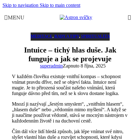
Skip to navigation
Skip to main content
MENU
MEDITACE
,
RADY A TIPY
,
SPIRITUALITA
Intuice – tichý hlas duše. Jak
funguje a jak se projevuje
superadmin
Zapnuto 8 října, 2025
V každém člověku existuje vnitřní kompas – schopnost
vnímat pravdu dříve, než se objeví fakta. Intuice není
magie. Je to přirozená součást našeho vnímání, která
funguje dávno před tím, než se k slovu dostane logika.
Mnozí ji nazývají „šestým smyslem“, „vnitřním hlasem“,
„hlasem duše“ nebo „vědomím mimo myšlení“. A když se
ji naučíme používat vědomě, stává se mocným nástrojem v
každodenním životě i na duchovní cestě.
Čím dál více lidí hledá způsob, jak lépe vnímat své nitro,
slyšet vlastní hlas duše a rozvíjet schopnosti, které kdysi