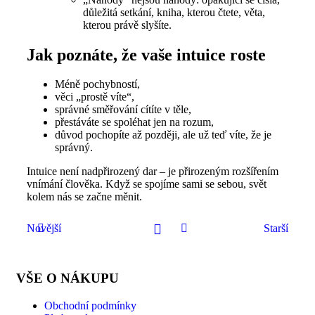
důležitá setkání, kniha, kterou čtete, věta,
kterou právě slyšíte.
Jak poznáte, že vaše intuice roste
Méně pochybností,
věci „prostě víte“,
správné směřování cítíte v těle,
přestáváte se spoléhat jen na rozum,
důvod pochopíte až později, ale už teď víte, že je
správný.
Intuice není nadpřirozený dar – je přirozeným rozšířením
vnímání člověka. Když se spojíme sami se sebou, svět
kolem nás se začne měnit.
Novější
Starší
VŠE O NÁKUPU
Obchodní podmínky