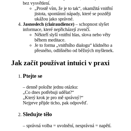
bez vysvětlení.
„Prostě vím, že je to tak“, okamžitá vnitřní
jistota, spontánní nápady, které se později
ukážou jako správné.
Jasnoslech (clairaudience)
– schopnost slyšet
informace, které nepřicházejí zvenčí.
Někteří slyší vnitřní hlas, slova nebo věty
během meditace.
Je to forma „vnitřního dialogu“ klidného a
přesného, odlišného od běžných myšlenek.
Jak začít používat intuici v praxi
Ptejte se
– denně položte jednu otázku:
„Co dnes potřebuji udělat?“
„Který krok je pro mě správný?“
Nejprve přijde ticho, pak odpověď.
Sledujte tělo
– správná volba = uvolnění, nesprávná = napětí.