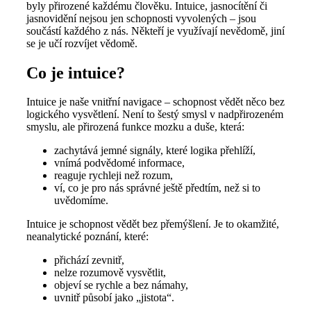
byly přirozené každému člověku. Intuice, jasnocítění či
jasnovidění nejsou jen schopnosti vyvolených – jsou
součástí každého z nás. Někteří je využívají nevědomě, jiní
se je učí rozvíjet vědomě.
Co je intuice?
Intuice je naše vnitřní navigace – schopnost vědět něco bez
logického vysvětlení. Není to šestý smysl v nadpřirozeném
smyslu, ale přirozená funkce mozku a duše, která:
zachytává jemné signály, které logika přehlíží,
vnímá podvědomé informace,
reaguje rychleji než rozum,
ví, co je pro nás správné ještě předtím, než si to
uvědomíme.
Intuice je schopnost vědět bez přemýšlení. Je to okamžité,
neanalytické poznání, které:
přichází zevnitř,
nelze rozumově vysvětlit,
objeví se rychle a bez námahy,
uvnitř působí jako „jistota“.