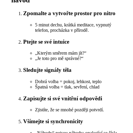
návod
Zpomalte a vytvořte prostor pro nitro
5 minut dechu, krátká meditace, vypnutý
telefon, procházka v přírodě.
Ptejte se své intuice
„Kterým směrem mám jít?“
„Je toto pro mě správné?“
Sledujte signály těla
Dobrá volba = pokoj, lehkost, teplo
Špatná volba = tlak, sevření, chlad
Zapisujte si své vnitřní odpovědi
Zjistíte, že se mnohé později potvrdí.
Všímejte si synchronicity
„Náhody“ nejsou náhody: opakující se čísla,