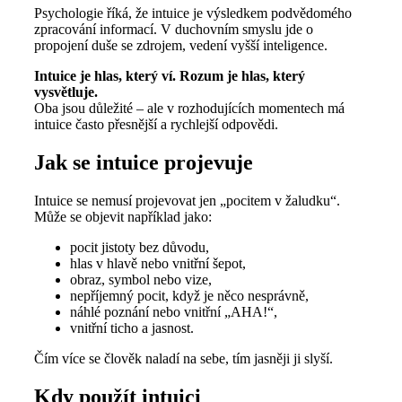
Psychologie říká, že intuice je výsledkem podvědomého
zpracování informací. V duchovním smyslu jde o
propojení duše se zdrojem, vedení vyšší inteligence.
Intuice je hlas, který ví. Rozum je hlas, který
vysvětluje.
Oba jsou důležité – ale v rozhodujících momentech má
intuice často přesnější a rychlejší odpovědi.
Jak se intuice projevuje
Intuice se nemusí projevovat jen „pocitem v žaludku“.
Může se objevit například jako:
pocit jistoty bez důvodu,
hlas v hlavě nebo vnitřní šepot,
obraz, symbol nebo vize,
nepříjemný pocit, když je něco nesprávně,
náhlé poznání nebo vnitřní „AHA!“,
vnitřní ticho a jasnost.
Čím více se člověk naladí na sebe, tím jasněji ji slyší.
Kdy použít intuici