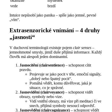
okamžitě
myšlenek
vede
brzdí
Intuice nepůsobí jako panika – spíše jako jemné, pevné
„vím“.
Extrasenzorické vnímání – 4 druhy
„jasností“
V duchovní terminologii existuje pojem
clair senses
–
jemnohmotné smysly, jimiž duše přijímá informace. Každý
člověk má alespoň jeden dominantní.
Jasnocítění (clairsentience)
– schopnost cítit
pravdu.
Projevuje se jako pocit v těle, emoční signály,
„dobrý nebo špatný pocit“.
Pomáhá vědět, komu důvěřovat, jaká je
situace, co je správné.
Jasnovidění (clairvoyance)
– schopnost vidět
obrazy, symboly nebo vize.
Vidí vnitřní obrazy, má vize při meditaci či ve
snech, přijímá symboly nesoucí odpověď.
Jasnovědění (claircognizance)
– schopnost vědět