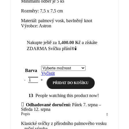
Minimální odběr je 5 ks
Rozměry: 7,5 x 7,5 cm
Materiál: palmový vosk, bavlněný knot
Výrobce: Astron
Nakupte ještě za
1,400.00
Kč
a získáte
ZDARMA Svíčku přání®🕯️
Barva
Vyčistit
Klasická svíčka 7,5 x 7,5 cm množství
PŘIDAT DO KOŠÍKU
13
People watching this product now!
Odhadované doručení:
Pátek 7. srpna –
Středa 12. srpna
Popis
Klasické svíčky z přírodního palmového vosku
– ruční výroba.