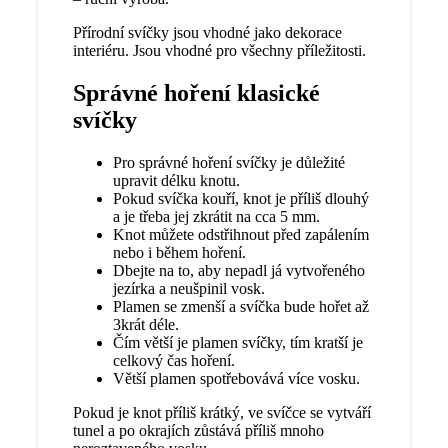
Přírodní svíčky jsou vhodné jako dekorace
interiéru. Jsou vhodné pro všechny příležitosti.
Správné hoření klasické
svíčky
Pro správné hoření svíčky je důležité
upravit délku knotu.
Pokud svíčka kouří, knot je příliš dlouhý
a je třeba jej zkrátit na cca 5 mm.
Knot můžete odstřihnout před zapálením
nebo i během hoření.
Dbejte na to, aby nepadl já vytvořeného
jezírka a neušpinil vosk.
Plamen se zmenší a svíčka bude hořet až
3krát déle.
Čím větší je plamen svíčky, tím kratší je
celkový čas hoření.
Větší plamen spotřebovává více vosku.
Pokud je knot příliš krátký, ve svíčce se vytváří
tunel a po okrajích zůstává příliš mnoho