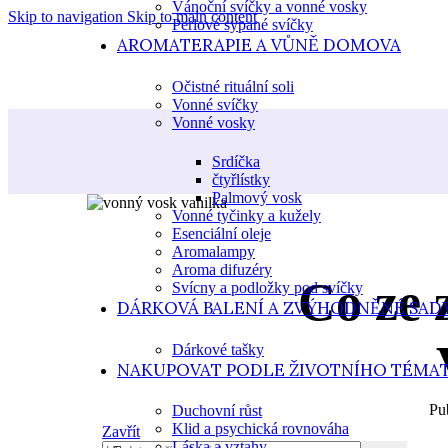
Vánoční svíčky a vonné vosky
Skip to navigation
Skip to main content
Perlové sypané svíčky
AROMATERAPIE A VŮNĚ DOMOVA
Očistné rituální soli
Vonné svíčky
Vonné vosky
Srdíčka
čtyřlístky
Palmový vosk
Vonné tyčinky a kužely
Esenciální oleje
Aromalampy
Aroma difuzéry
Co ze 
Svícny a podložky pod svíčky
DÁRKOVÁ BALENÍ A ZVÝHODNĚNÉ SAD
V
Dárkové tašky
NAKUPOVAT PODLE ŽIVOTNÍHO TÉMA
Pu
Duchovní růst
Klid a psychická rovnováha
Zavřít
Láska a vztahy