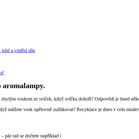
klid a vnitřní sílu
oč
o aromalampy.
e zbylým voskem ze svíček, když svíčka dohoří? Odpovědí je hned něko
dyž můžete vosk opětovně zužitkovat? Recyklace je dnes v celu moderní 
– pár rad se dočtete například
i