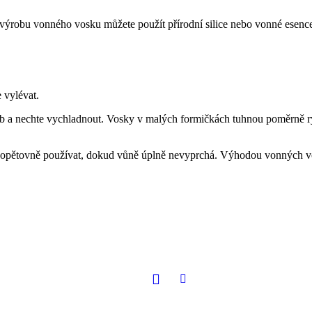
 výrobu vonného vosku můžete použít přírodní silice nebo vonné esence.
 vylévat.
b a nechte vychladnout. Vosky v malých formičkách tuhnou poměrně ryc
pětovně používat, dokud vůně úplně nevyprchá. Výhodou vonných vosků 