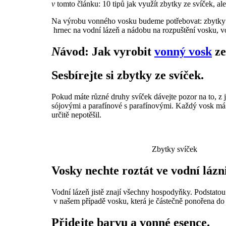
v
tomto článku: 10 tipů jak využít zbytky ze svíček, a
Na výrobu vonného vosku budeme potřebovat: zbytky s
hrnec na vodní lázeň a nádobu na rozpuštění vosku, von
N
ávod: Jak vyrobit
vonný vosk
ze
Sesbírejte si zbytky ze svíček.
Pokud máte různé druhy svíček dávejte pozor na to, z
sójovými a parafínové s parafínovými. Každý vosk má to
určitě nepotěšil.
Zbytky svíček
Vosky nechte roztát ve vodní lázni
Vodní lázeň jistě znají všechny hospodyňky. Podstatou 
v našem případě vosku, která je částečně ponořena do 
Přidejte barvu a vonné esence.