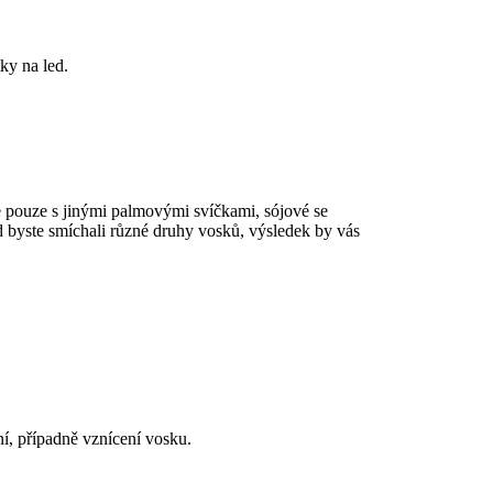
ky na led.
e pouze s jinými palmovými svíčkami, sójové se
ud byste smíchali různé druhy vosků, výsledek by vás
ní, případně vznícení vosku.