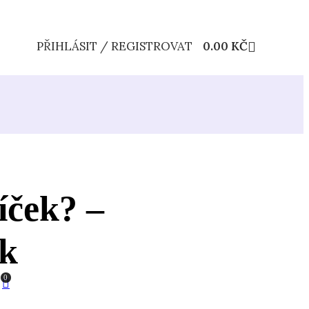
PŘIHLÁSIT / REGISTROVAT
0.00
KČ
íček? –
sk
0