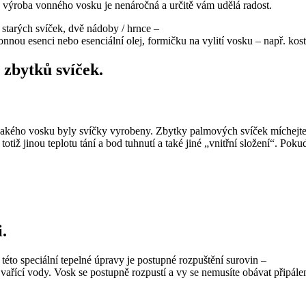
le výroba vonného vosku je nenáročná a určitě vám udělá radost.
tarých svíček, dvě nádoby / hrnce –
nou esenci nebo esenciální olej, formičku na vylití vosku – např. kost
 zbytků svíček.
 jakého vosku byly svíčky vyrobeny. Zbytky palmových svíček míchejt
tiž jinou teplotu tání a bod tuhnutí a také jiné „vnitřní složení“. Pok
.
této speciální tepelné úpravy je postupné rozpuštění surovin –
vařící vody. Vosk se postupně rozpustí a vy se nemusíte obávat připále