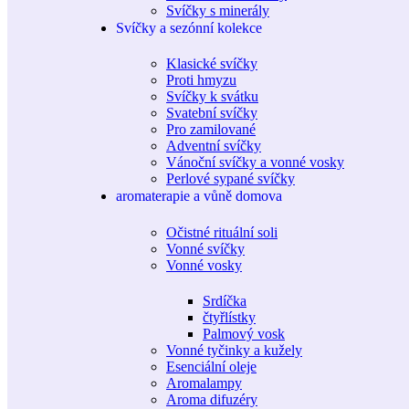
Svíčky s minerály
Svíčky a sezónní kolekce
Klasické svíčky
Proti hmyzu
Svíčky k svátku
Svatební svíčky
Pro zamilované
Adventní svíčky
Vánoční svíčky a vonné vosky
Perlové sypané svíčky
aromaterapie a vůně domova
Očistné rituální soli
Vonné svíčky
Vonné vosky
Srdíčka
čtyřlístky
Palmový vosk
Vonné tyčinky a kužely
Esenciální oleje
Aromalampy
Aroma difuzéry