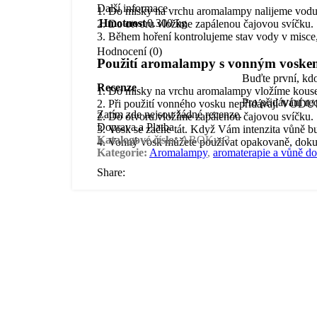
Další informace
1. Do misky na vrchu aromalampy nalijeme vodu
Hmotnost
0.300 kg
2. Do otvoru vložíme zapálenou čajovou svíčku.
3. Během hoření kontrolujeme stav vody v misce
Hodnocení (0)
Použití aromalampy s vonným voske
Buďte první, kd
Recenze
1. Do misky na vrchu aromalampy vložíme kous
Pro přidávání re
2. Při použití vonného vosku nepřidávají VODU
Zatím zde nejsou žádné recenze.
2. Do otvoru vložíme zapálenou čajovou svíčku.
Doprava a Platba
3. Vosk se začne tát. Když Vám intenzita vůně bud
Katalogové číslo:
AROKve3
4. Vonný vosk můžete používat opakovaně, dokud
Kategorie:
Aromalampy
,
aromaterapie a vůně d
Share:
Mohlo by se Vám líbit…
Esenciální olej – Eukalyptus 10 ml
84.00
Kč
s DPH