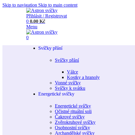
Skip to navigation
Skip to main content
Přihlásit / Registrovat
0
0.00
Kč
Menu
0
Svíčky přání
Svíčky přání
Válce
Kostky a hranoly
Vonné svíčky
Svíčky k svátku
Energetické svíčky
Energetické svíčky
Očistné rituální soli
Čakrové svíčky
Zvěrokruhové svíčky
Osobnostní svíčky
Archandělské svíčky