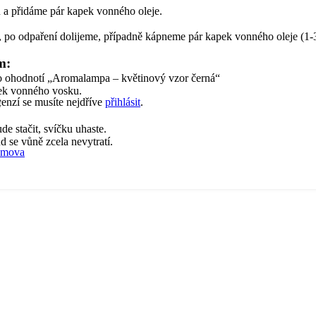
 a přidáme pár kapek vonného oleje.
, po odpaření dolijeme, případně kápneme pár kapek vonného oleje (1-
m:
o ohodnotí „Aromalampa – květinový vzor černá“
ek vonného vosku.
cenzí se musíte nejdříve
přihlásit
.
!
e stačit, svíčku uhaste.
 se vůně zcela nevytratí.
omova