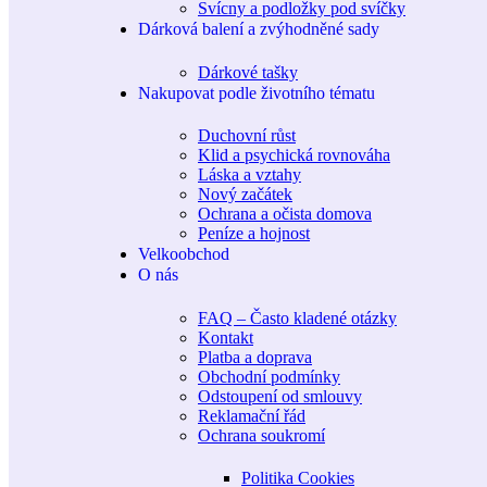
Svícny a podložky pod svíčky
Dárková balení a zvýhodněné sady
Dárkové tašky
Nakupovat podle životního tématu
Duchovní růst
Klid a psychická rovnováha
Láska a vztahy
Nový začátek
Ochrana a očista domova
Peníze a hojnost
Velkoobchod
O nás
FAQ – Často kladené otázky
Kontakt
Platba a doprava
Obchodní podmínky
Odstoupení od smlouvy
Reklamační řád
Ochrana soukromí
Politika Cookies