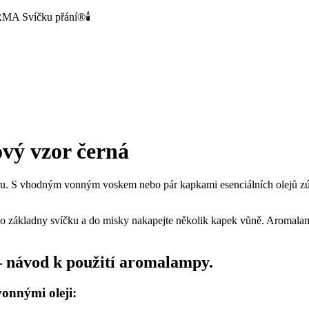
MA Svíčku přání®🕯️
vý vzor černá
ru. S vhodným vonným voskem nebo pár kapkami esenciálních olejů zút
do základny svíčku a do misky nakapejte několik kapek vůně. Aromalamp
– návod k použití aromalampy.
vonnými oleji: