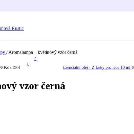
mpy
/
Aromalampa – květinový vzor černá
00
Kč
Esenciální olej - Z lásky pro tebe 10 ml
8
s DPH
ový vzor černá